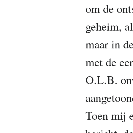
om de onts
geheim, a
maar in de
met de eer
O.L.B. on
aangetoond
Toen mij 
bericht, d