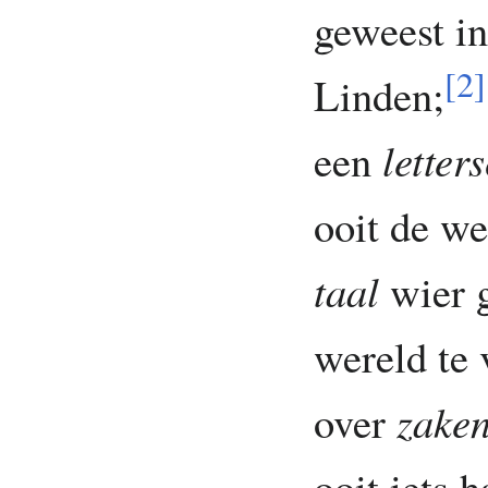
geweest in
[
2
]
Linden;
een
letters
ooit de we
taal
wier g
wereld te 
over
zake
ooit iets h