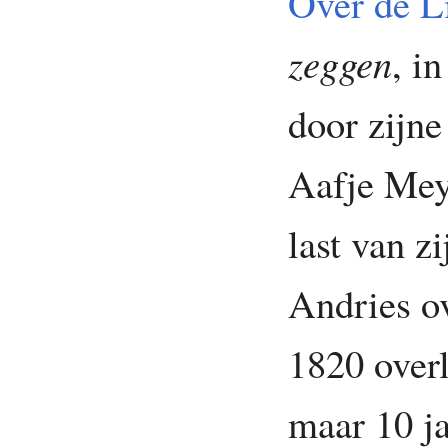
Over de L
zeggen
, i
door zijn
Aafje Mey
last van z
Andries ov
1820 overl
maar 10 ja