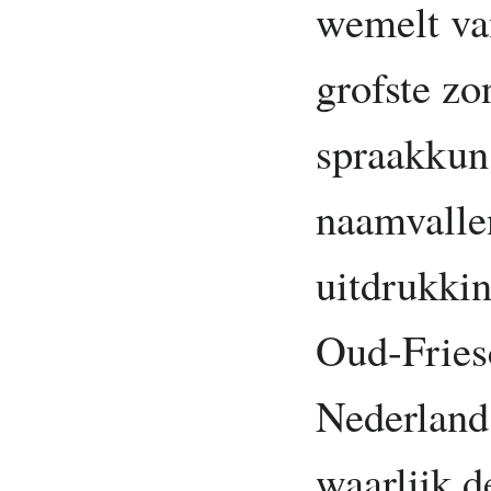
wemelt van
grofste zo
spraakkuns
naamvallen
uitdrukkin
Oud-Fries
Nederlands
waarlijk d