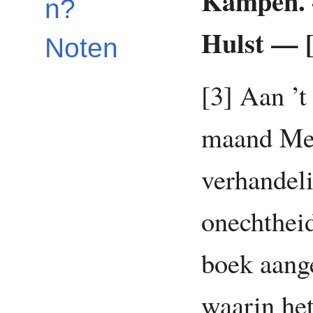
Kampen. 
n?
Hulst — [
Noten
[3] Aan ’t
maand Mei
verhandeli
onechthei
boek aange
waarin het