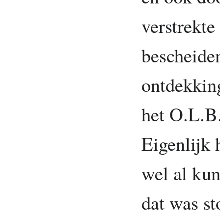
verstrekte
bescheiden
ontdekking
het O.L.B.
Eigenlijk 
wel al ku
dat was st