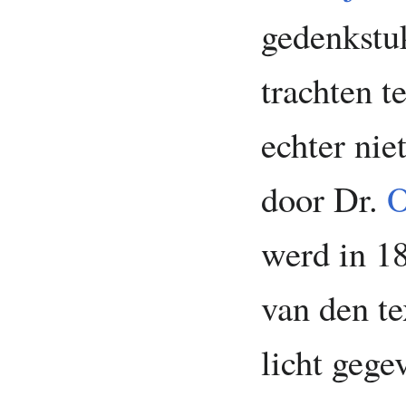
gedenkstu
trachten te
echter nie
door Dr.
O
werd in 18
van den te
licht gege