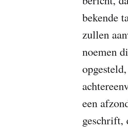
bekende t
zullen aa
noemen di
opgesteld,
achtereenv
een afzond
geschrift,