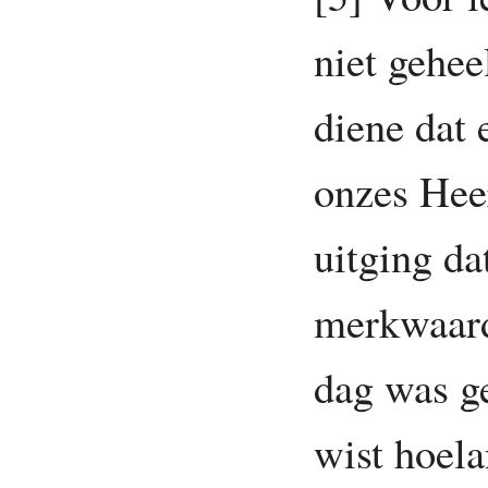
niet gehee
diene dat 
onzes Hee
uitging da
merkwaard
dag was g
wist hoela