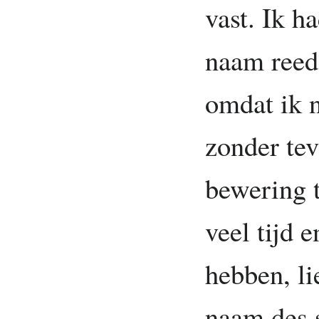
vast. Ik h
naam reed
omdat ik 
zonder te
bewering t
veel tijd 
hebben, li
naam des 