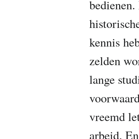
bedienen.
historisch
kennis heb
zelden wor
lange stud
voorwaarde
vreemd let
arbeid. En