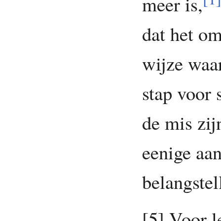
meer is,
dat het om
wijze waa
stap voor 
de mis zi
eenige aan
belangstel
[5] Voor l