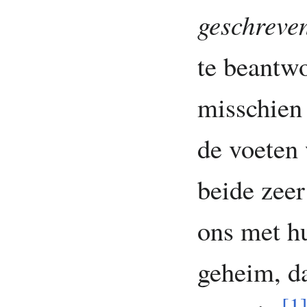
geschreve
te beantw
misschien 
de voeten
beide zeer
ons met h
geheim, da
[
1