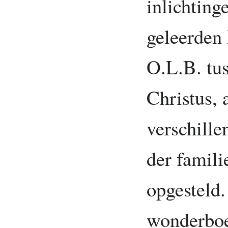
inlichting
geleerden 
O.L.B. tu
Christus, 
verschille
der famili
opgesteld.
wonderboe