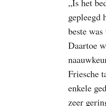
„Is het be
gepleegd h
beste was t
Daartoe w
naauwkeur
Friesche t
enkele ge
zeer geri