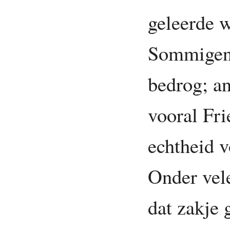
geleerde w
Sommigen 
bedrog; a
vooral Fr
echtheid 
Onder vele
dat zakje 