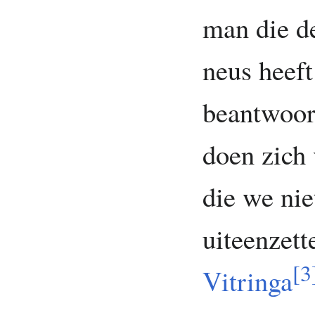
man die de
neus heeft
beantwoor
doen zich 
die we nie
uiteenzett
[
3
Vitringa