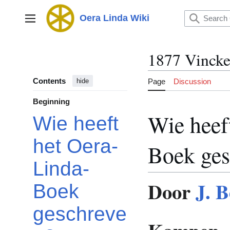
Jump
to
Oera Linda Wiki
Main menu
content
1877 Vincke
Contents
Page
Discussion
hide
Beginning
Wie heef
Wie heeft
het Oera-
Boek ges
Linda-
Door
J. 
Boek
geschreve