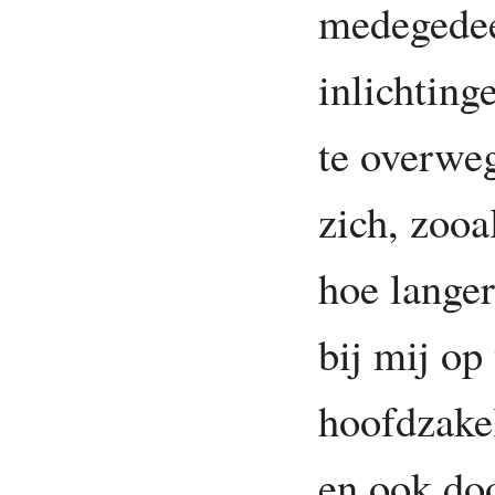
medegedee
inlichting
te overwe
zich, zooa
hoe langer
bij mij op 
hoofdzake
en ook do