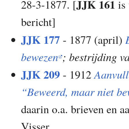
JJK 161
28-3-1877. [
is
bericht]
JJK 177
- 1877 (april)
bewezen
; bestrijding 
JJK 209
- 1912
Aanvull
“Beweerd, maar niet b
daarin o.a. brieven en 
Visser.