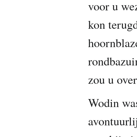
voor u we
kon terug
hoornblaz
rondbazui
zou u over
Wodin was
avontuurli