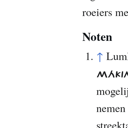
roeiers m
Noten
↑
Lumk
MÁKI
mogelij
nemen 
streekt