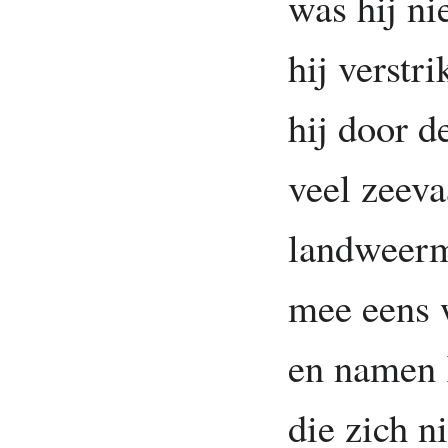
was hij ni
hij verstr
hij door 
veel zeeva
landweerm
mee eens w
en namen 
die zich n