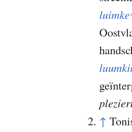
luimke
Oostvl
handsc
luumki
geïnter
plezier
↑
Toni