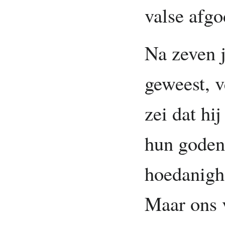
valse afgo
Na zeven j
geweest, 
zei dat h
hun goden 
hoedanighe
Maar ons 