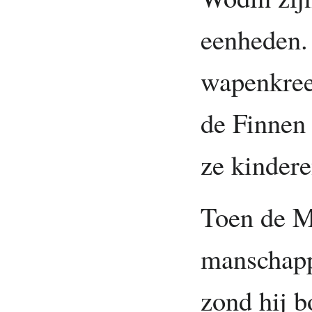
eenheden
wapenkree
de Finnen
ze kinder
Toen de M
manschapp
zond hij b