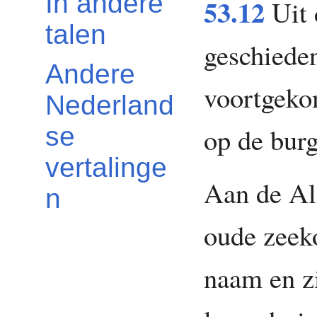
In andere
53.12
Uit 
talen
geschiede
Andere
voortgeko
Nederland
op de bur
se
vertalinge
Aan de Al
n
oude zeeko
naam en z