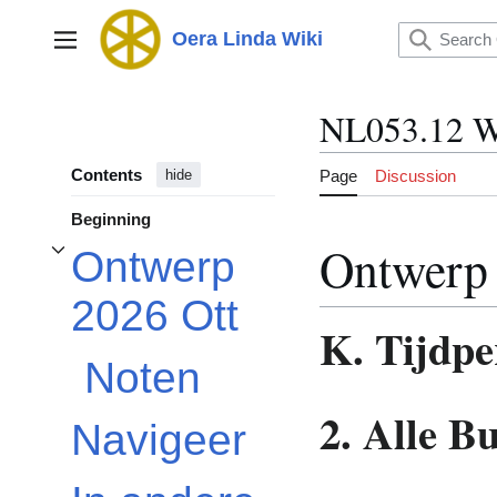
Jump
to
Oera Linda Wiki
Main menu
content
NL053.12 W
Contents
Page
Discussion
hide
Beginning
Ontwerp 
Ontwerp
Toggle Ontwerp 2026 Ott subsection
2026 Ott
K. Tijdpe
Noten
2. Alle B
Navigeer