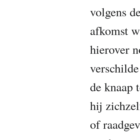
volgens d
afkomst wa
hierover 
verschilde
de knaap 
hij zichze
of raadgev