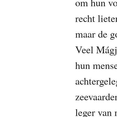
om hun vo
recht liet
maar de g
Veel Mágj
hun mense
achtergele
zeevaarde
leger van 