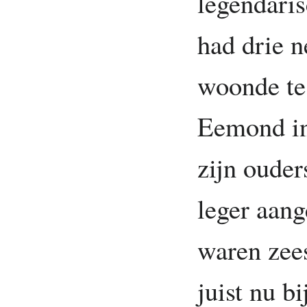
legendari
had drie n
woonde t
Eemond in 
zijn ouder
leger aang
waren zees
juist nu b