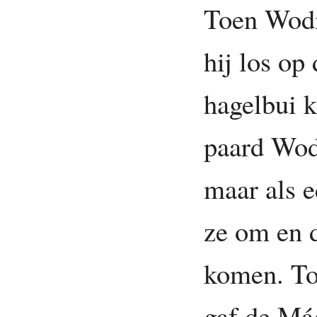
Toen Wodi
hij los op
hagelbui 
paard Wod
maar als 
ze om en d
komen. T
gaf de Mág