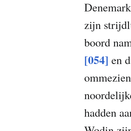
Denemarke
zijn strij
boord nam
[054]
en d
ommezien 
noordelijk
hadden aa
Wodin zijn