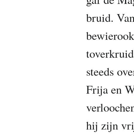
bruid. Va
bewierook
toverkrui
steeds ove
Frija en W
verloochen
hij zijn v