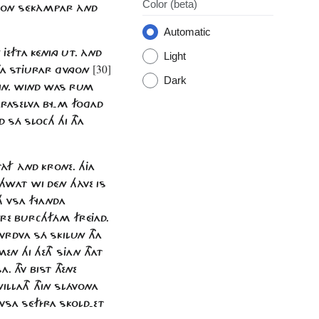
Color
(beta)
ÉRON SÉKÀMPAR ÀND
Automatic
FTA KÉNING UT. ÀND
Light
[30]
THA STJURAR GVNGON
Dark
 IN. WIND WAS RUM
ARASELVA BY-M FOGAD
SÁ SLOCH HI THA
TÀF ÀND KRONE. HJA
ALHWAT WI DÉN HÀVE IS
CH VSA FYANDA
INRE BURCHFÁM FRÉJAD.
VRDVA SÁ SKILUN THA
EN HI HETH SJAN THAT
 THV BIST THENE
ILLATH THIN SLÁVONA
 VSA SÉFÍRA SKOLD-ET