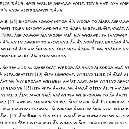
ELDRUM T-HUS. ÉNES WAS-ER HÉRMAN WÉST. TÜNIS ÀND INKA W
ERJA ANDA ALDERGÁMVDE T-HUS.
[25]
NW BI
EKKORUM KÉMON KÉRON HJA WODIN TO HJARA HÉRMAN JE
NIS TO-RA SÉKÉNING ÀND INKA TO HJARA SKELTA-BI-THÉR-NACHT. 
A FÁRA. THÉR NAMON HJA WODIN MITH SIN WIGANDLIKA LANDWÉR
JA AN EN ÁMERING TO SKÉNLAND. THÁ THA NORTHESKA BROTHAR HJ
[5]
N WELDICH HÉR AN THRI WIGA. FRYA WAS HJARA
WÉPENHROP ÀND 
ÀKWARD AS JEF HJA BÀRN WÉRON.
M HO SIN LJUD AL OMBROCHT WRDON. THÁ SAND HI BODON MITH S
[10]
HV ALRA-GRÁTESTE
THÉRA KÉNINGGAR. WI SEND SKELDICH THACH 
THAT WI JVW BROTHAR WILLINGLIK ANFAT HÀVE. MEN WI SEND THRV
[15]
ALLE SEND VS
JETA VPPA HAKKA. WI HÀVATH OFTEN HELPE AN TH
NE MELD. THENE MÁGÍ SÉITH SAHWERSA WI EKKORUM TO THA HÀLTE 
[20]
VMA
ÀND VS ALGADUR VRDVA. THENE MÁGÍ HETH FÜL RIKDOM. M
 VSA GÁSTON ETSÉMINE. HI WIL SIN HÁVED IN HJRA SKÁT DEL LEDSA.
[25]
THAS.
THIN FOLK IS FON ÍSER. WARTH VSA KÉNING ÀND WI ALLA W
T ÉRRIK FÁR J WÉSA ASTE THA WILDA WITHER TOBÀK DRÍVA KOSTE.