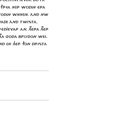
R FRYA NER WODIN ÉRA
I WODIN WNNEN. ÀND NW
NADE ÀND TWISTA.
ÉDJÉVAR AN. THÉRA THÉR
 THA GODA BRÛDON WÉI.
ND EN HÉR FON DRISTA