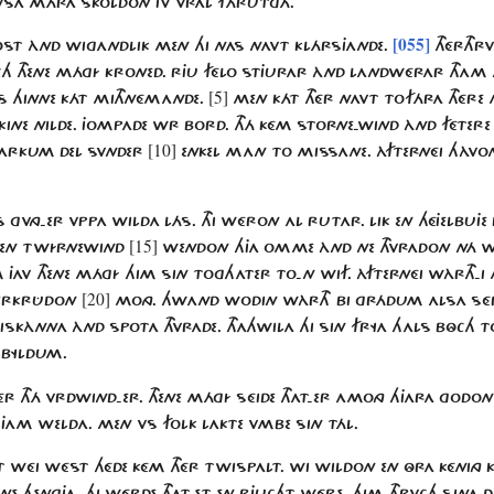
SA MÁRA SKOLDON JV VRAL FÁRUTGÁ.
[055]
ST ÀND WIGANDLIK MEN HI NAS NAVT KLÁRSJANDE.
THÉRTHRV
CH THENE MÁGÍ KRONED. RJU FÉLO STJURAR ÀND LANDWÉRAR THAM T
[5]
S HINNE KÁT MITHNÉMANDE.
MEN KÁT THÉR NAVT TOFÁRA THÉRE
INE NILDE. JOMPADE WR BORD. THÁ KÉM STORNE-WIND ÀND FÉTERE 
[10]
ARKUM DEL SVNDER
ENKEL MAN TO MISSANE. ÀFTERNÉI HÀVON
GVNG-ER VPPA WILDA LÁS. THI WÉRON AL RUTAR. LIK EN HÉJELBUJE
[15]
K EN TWÍRNEWIND
WENDON HJA OMME ÀND NE THVRADON NÁ WIT
AV THENE MÁGÍ HIM SIN TOGHATER TO-N WIF. ÀFTERNÉI WÀRTH-I 
[20]
WERKRÛDON
MONG. HWAND WODIN WÀRTH BI GRÁDUM ALSA SÉR 
KÀNNA ÀND SPOTA THVRADE. THAHWILA HI SIN FRYA HALS BÔCH 
BYLDUM.
JÉR THÁ VRDWIND-ER. THENE MÁGÍ SÉIDE THAT-ER AMONG HJARA GO
 HJAM WELDA. MEN VS FOLK LAKTE VMBE SIN TÁL.
 WÉI WÉST HÉDE KÉM THÉR TWISPALT. WI WILDON EN ÔRA KÉNING KJ
NE HEN
GJA. HI WÉRDE THAT-ET EN RJUCHT WÉRE. HIM THRVCH SINA 