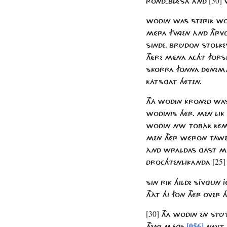
[30]
ROND-BLÉSA AND
V
WODIN WAS STERIK WO
MÉRA FVNGEN ÀND THRV
SINDE. BRÛDON STOLKE
THÉRE MÉNA ACHT FORSK
SKORRA FONNA DÉNEM
KÁTSGAT HÉTEN.
THÁ WODIN KRONED WAS 
WODINIS HÉR. MEN LI
WODIN NW TOBÀK KÉM J
MEN THÉR WÉRON TÁ
ÀND WRALDAS GÁST MIS
[25]
DROCHTENLIKANDA
SIN RIK HILDE SJVGUN 
THÀT HI FON THÉR OVER
[30]
THA WODIN EN STÛT
[056]
THENE MÁGÍ
NAVT 