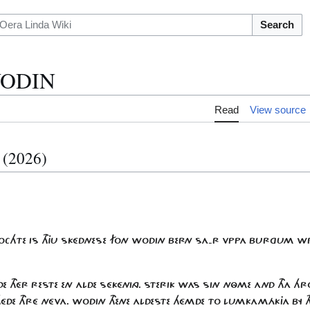
Search
WODIN
Read
View source
t (2026)
TOCHTE IS THJU SKÉDNESE FON WODIN BERN SA-R VPPA BURGUM WR
THÉR RESTE EN ALDE SÉKÉNING. STERIK WAS SIN NÔME AND THA H
 HÉDE THRÉ NÉVA. WODIN THENE ALDESTE HÉMDE TO LUMKAMÁKJA BY 