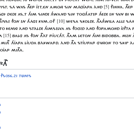
[5]
WIST. SÁ WAS THÉR JET-ÉN AMONG SIN MÁGJARA ÀND
FINNA. THÉ
MÁGÍ DÉDE AS-T HIM SINDE HWAND SIN TOGHATER HÉDE EN SVN B
[10]
 THISSE FON EN HÁGE KVM-OF
WÉSA SKOLDE. THAHWILA ALLE SÁ
 TO KÉNING ÀND STÀLDE HIMSELVA AS FOGED ÀND FORAMOND JEFTA R
[15]
RA
BALG AS FON THÀT RJUCHT. THAM LÉTON HINI BIDOBBA. MEN
MITH HJARA LJUDA BÀKWARD. ÀND THA STJURAR GVNGON TO SKIP À
OJAR MITHA.
RTH
ᐅ
FS056.21 TÜNIS
n
n
n
n