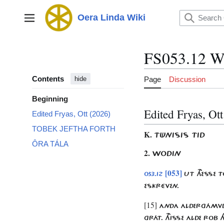
Jump
to
Oera Linda Wiki
Main menu
content
FS053.12 
Contents
Page
Discussion
hide
Beginning
Edited Fryas, Ot
Edited Fryas, Ott (2026)
TOBEK JEFTHA FORTH
K.
TÜNISIS TID
ÔRA TÁLA
2.
WODIN
[053]
053.12
UT THESSE 
ESKRÉVEN.
[15]
ANDA ALDERGÁMVDE 
GRÁT. THISSE ALDE ROB