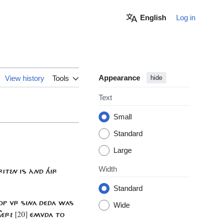
English
Log in
Appearance
View history
Tools
hide
Text
Small
Standard
Large
Width
ITEN IS ÀND HIR
Standard
ROP VR SINA DÉDA WAS
Wide
[20]
THÉRE
ÉMVDA TO