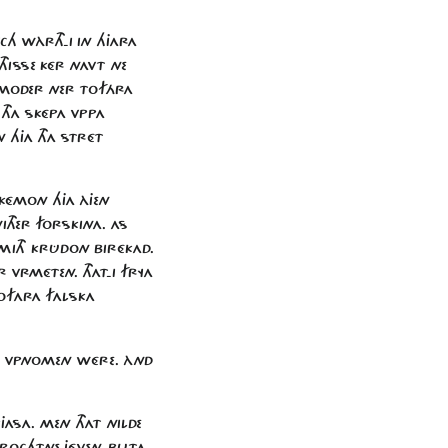
CH WÀRTH-I IN HJARA
HISSE KÉR NAVT NE
 MODER NER TOFÁRA
THA SKÉPA VPPA
 HJA THA STRÉT
 KÉMON HJA ÀJEN
HER FORSKINA. AS
MITH KRÛDON BIRÉKAD.
VRMÉTEN. THAT-I FRYA
TOFARA FALSKA
DON VPNOMEN WÉRE. ÀND
ASA. MEN THAT NILDE
DROCHTNE JÉVEN. BUTA