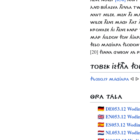
ÀND BIHALVA THISSA T
NAVT NILDE. MEN THI 
WILDE THENE MÁGÍ THAT
KRONADE HI THENE KNÁP
MÁR HILDON FON HJA
FÉLO MÁGJARA FLODON 
[20]
FINNA GVNGON AS R
TOBEK JEFTHA FO
ᐊ 
FS050.19 MÁGJARA
ÔRA TÁLA
DE053.12 Wodi
EN053.12 Wodi
ES053.12 Wodi
NL053.12 Wodi