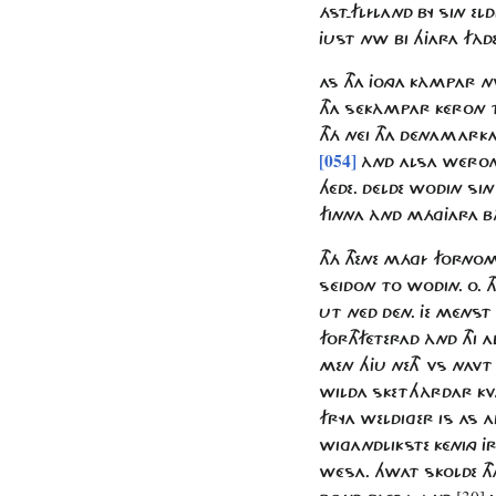
ÁST-FLÍLAND BY SIN 
JUST NW BI HJARA FÀD
AS THA JONGA KÀMPAR 
THA SÉKÀMPAR KÉRON TÜ
THÁ NÉI THA DÉNAMARK
[054]
ÀND ALSA WÉRON H
HÉDE. DÉLDE WODIN SI
FINNA ÀND MÁGJARA B
THÁ THENE MÁGÍ FORNO
SÉIDON TO WODIN. O. T
UT NÉD DÉN. JE MÉNST 
FORTHFÉTERAD ÀND THI 
MEN HJU NETH VS NAVT 
WILDA SKET
HÀRDAR K
FRYA WELDIGER IS AS AL
WIGANDLIKSTE KÉNING JR
WÉSA. HWAT SKOLDE THA