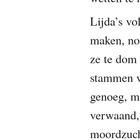
Lijda’s vo
maken, no
ze te dom 
stammen v
genoeg, ma
verwaand, 
moordzuch