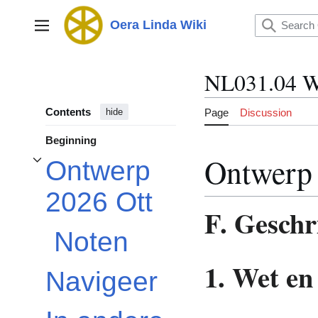
Jump
to
Oera Linda Wiki
Main menu
content
NL031.04 W
Contents
Page
Discussion
hide
Beginning
Ontwerp 
Ontwerp
Toggle Ontwerp 2026 Ott subsection
2026 Ott
F. Geschr
Noten
1. Wet en
Navigeer