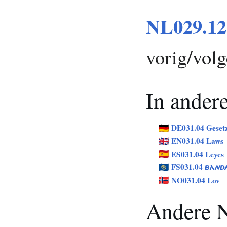
NL029.12
vorig/vol
In andere
DE031.04 Geset
EN031.04 Laws
ES031.04 Leyes
FS031.04
BÀND
NO031.04 Lov
Andere N