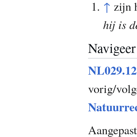
↑
zijn
hij is 
Navigeer
NL029.12
vorig/vol
Natuurre
Aangepast