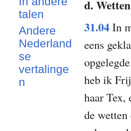
In andere
d. Wette
talen
31.04
In m
Andere
eens gekl
Nederland
se
opgelegde 
vertalinge
heb ik Fri
n
haar Tex,
de wetten