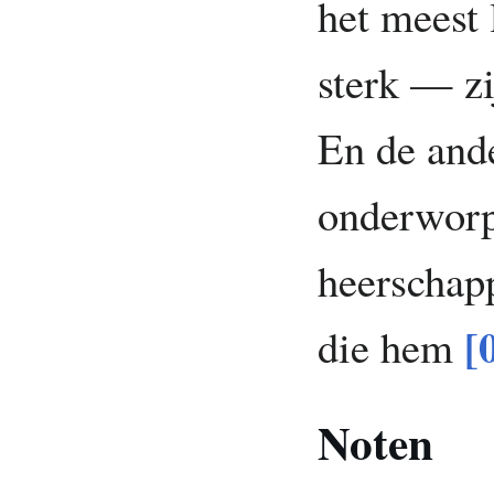
het meest 
sterk — zi
En de and
onderworpe
heerschapp
[
die hem
Noten