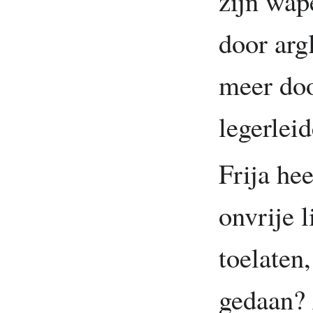
zijn wap
door arg
meer doo
legerleid
Frija he
onvrije 
toelaten
gedaan? 