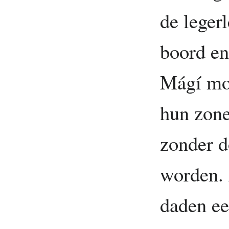
de legerl
boord en
Mágí moe
hun zon
zonder d
worden. 
daden ee