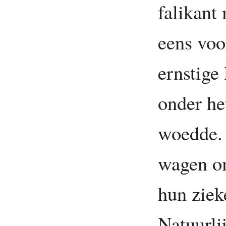
falikant 
eens voo
ernstige
onder he
woedde. 
wagen o
hun ziek
Natuurli