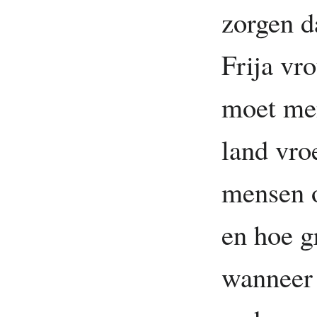
zorgen d
Frija vr
moet men
land vro
mensen 
en hoe g
wanneer 