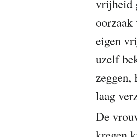
vrijheid
oorzaak 
eigen vri
uzelf be
zeggen, 
laag verz
De vrou
kregen k