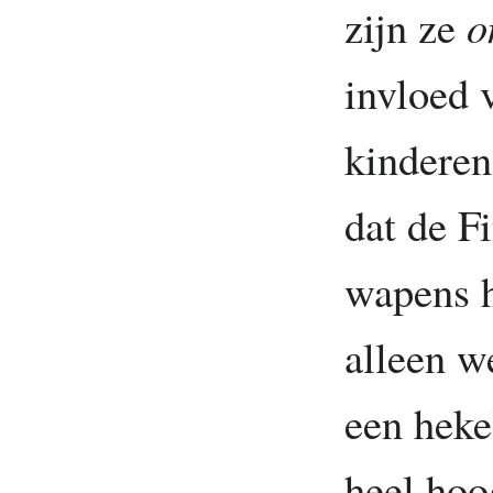
zijn ze
o
invloed 
kinderen
dat de F
wapens h
alleen w
een heke
heel ho