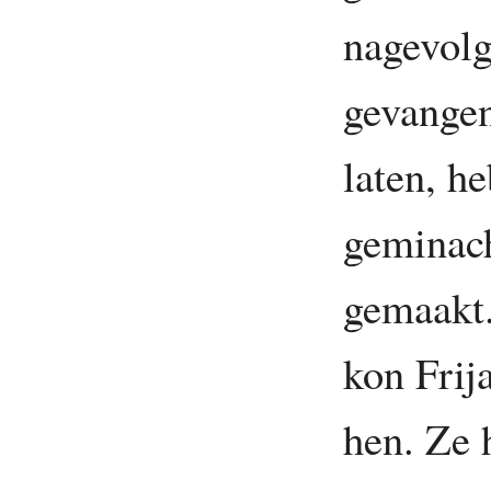
nagevolg
gevangen
laten, he
geminach
gemaakt.
kon Frij
hen. Ze