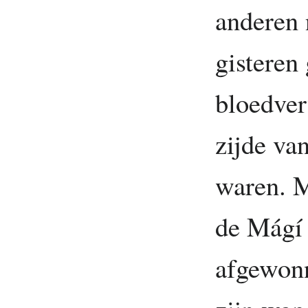
anderen 
gisteren
bloedver
zijde va
waren. M
de Mágí 
afgewon