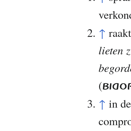
verkon
↑
raak
lieten 
begord
(
BIGO
↑
in d
comprom