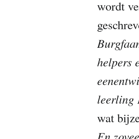
wordt ve
geschre
Burgfaam
helpers 
eenentwi
leerling
wat bijze
En zovee