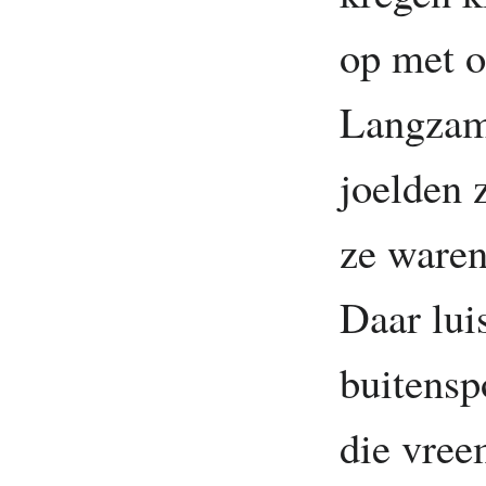
op met o
Langzam
joelden 
ze waren
Daar lui
buitensp
die vree