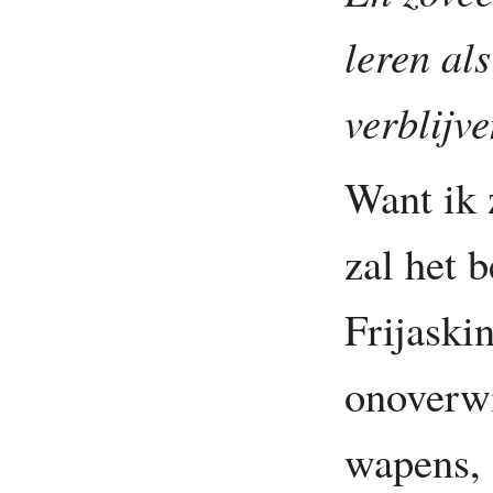
leren al
verblijve
Want ik 
zal het b
Frijaski
onoverwi
wapens, 