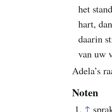
het stand
hart, da
daarin s
van uw v
Adela’s ra
Noten
↑
sprak