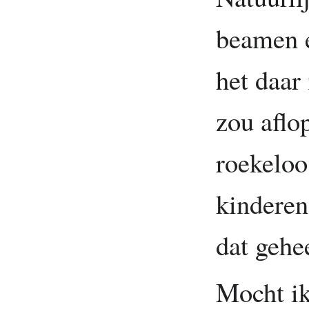
beamen e
het daar
zou aflo
roekelo
kinderen
dat gehe
Mocht ik