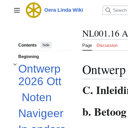
Jump
to
Oera Linda Wiki
Main menu
content
NL001.16 A
Contents
Page
Discussion
hide
Beginning
Ontwerp 
Ontwerp
Toggle Ontwerp 2026 Ott subsection
2026 Ott
C. Inleid
Noten
b. Betoog
Navigeer