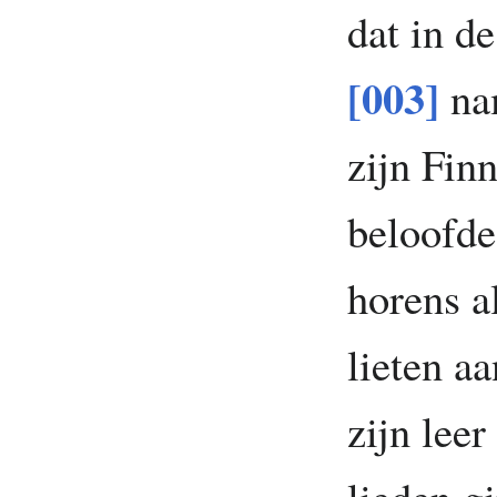
dat in d
[003]
nam
zijn Fin
beloofde
horens a
lieten a
zijn leer