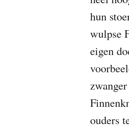
hun stoe
wulpse F
eigen do
voorbeel
zwanger 
Finnenk
ouders t