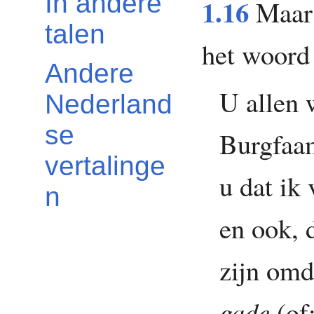
In andere
1.16
Maar 
talen
het woord 
Andere
U allen w
Nederland
se
Burgfaa
vertalinge
u dat ik
n
en ook, 
zijn omd
gade
(of