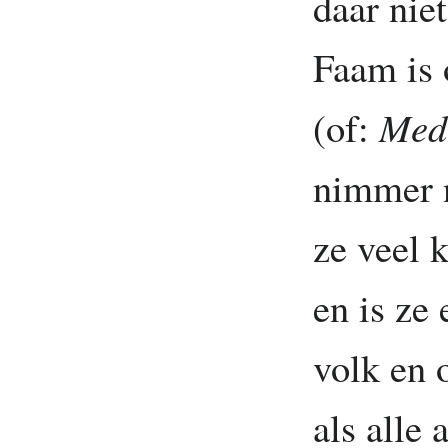
daar niet
Faam is 
(of:
Mede
nimmer n
ze veel 
en is ze
volk en 
als alle