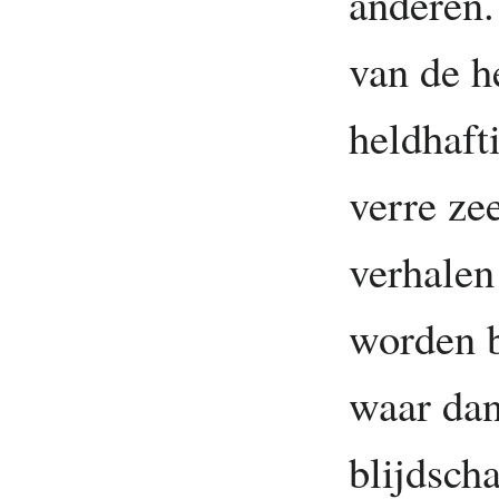
anderen.
van de h
heldhaft
verre ze
verhalen
worden b
waar dan
blijdsch