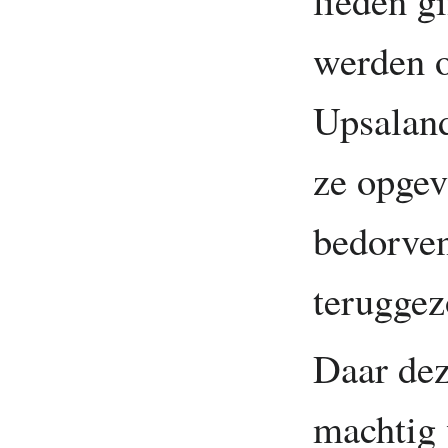
lieden g
werden o
Upsaland
ze opgev
bedorven
teruggez
Daar dez
machtig