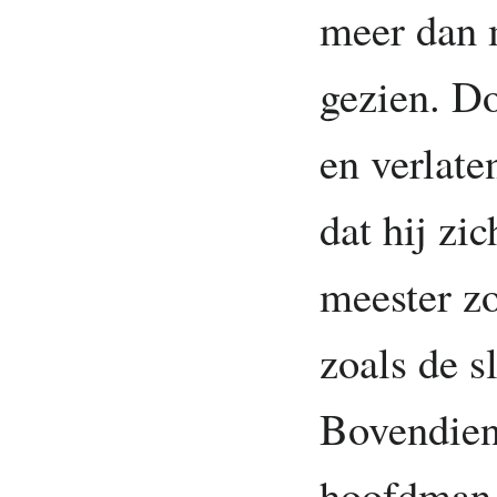
meer dan 
gezien. D
en verlate
dat hij zi
meester z
zoals de s
Bovendien
hoofdman 