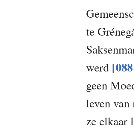
Gemeensch
te Gréneg
Saksenmar
[088
werd
geen Moed
leven van 
ze elkaar 