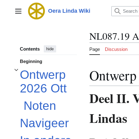
Jump
to
Oera Linda Wiki
Main menu
content
NL087.19 A
Contents
Page
Discussion
hide
Beginning
Ontwerp 
Ontwerp
Toggle Ontwerp 2026 Ott subsection
2026 Ott
Deel II.
Noten
Lindas
Navigeer