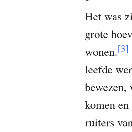
Het was z
grote hoe
[
3
]
wonen.
leefde wer
bewezen, w
komen en 
ruiters va