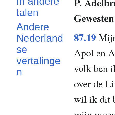
P. Adelbr
In andere
talen
Gewesten
Andere
87.19
Mijn
Nederland
se
Apol en A
vertalinge
volk ben 
n
over de L
wil ik dit
mijn moede