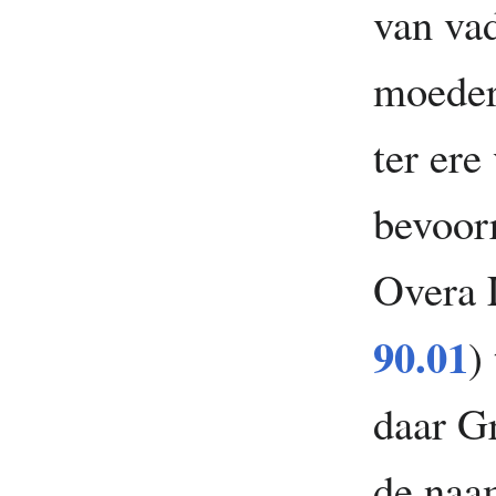
van vad
moeder
ter er
bevoor
Overa 
90.01
)
daar G
de naa