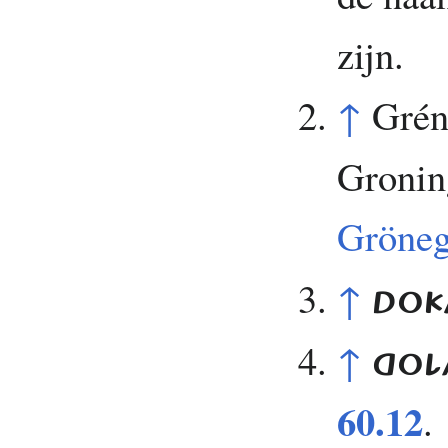
zijn.
↑
Grén
Gronin
Gröne
↑
DO
↑
GOL
60.12
.