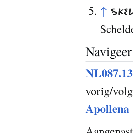
↑
SKE
Scheld
Navigeer
NL087.13 
vorig/vol
Apollena
Aangepast