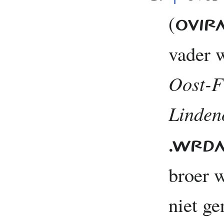
(
OVIR
vader 
Oost-F
Linden
.WRD
broer 
niet g