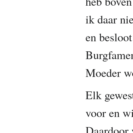
heb boven 
ik daar ni
en besloo
Burgfamen
Moeder w
Elk gewes
voor en wi
Daardoor 