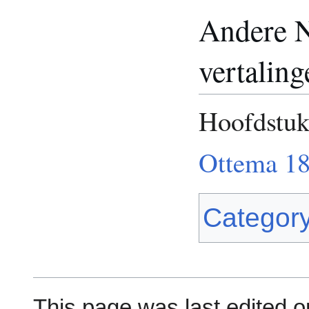
Andere N
vertaling
Hoofdstuk
Ottema 1
Categor
This page was last edited o