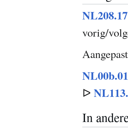
NL208.17
vorig/vol
Aangepast
NL00b.01
NL113.
ᐅ
In andere