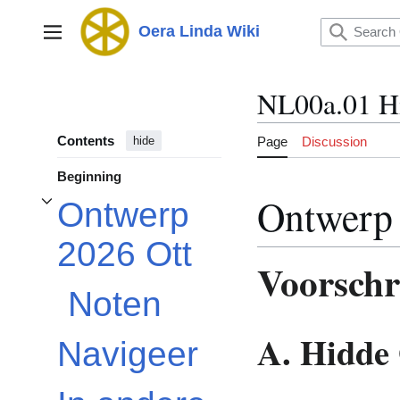
Jump
to
Oera Linda Wiki
Main menu
content
NL00a.01 H
Contents
Page
Discussion
hide
Beginning
Ontwerp 
Ontwerp
Toggle Ontwerp 2026 Ott subsection
2026 Ott
Voorschr
Noten
A. Hidde
Navigeer