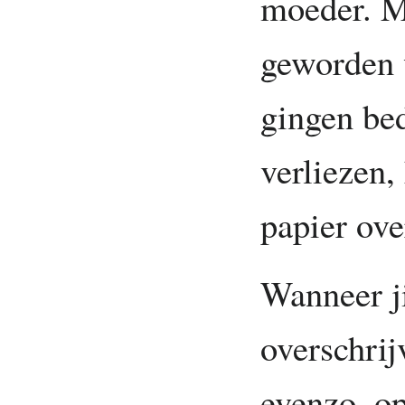
moeder. M
geworden 
gingen be
verliezen,
papier ove
Wanneer ji
overschri
evenzo, op