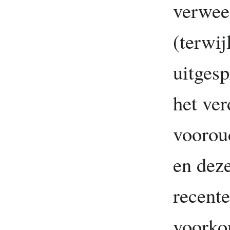
verwee
(terwij
uitges
het ver
vooroud
en deze
recente
voorkom