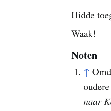
Hidde toe
Waak!
Noten
↑
Omda
oudere 
naar K