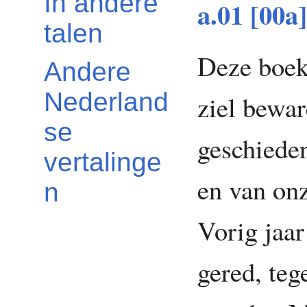
In andere
a.01 [00a]
talen
Deze boeke
Andere
Nederland
ziel bewar
se
geschieden
vertalinge
en van on
n
Vorig jaar
gered, teg