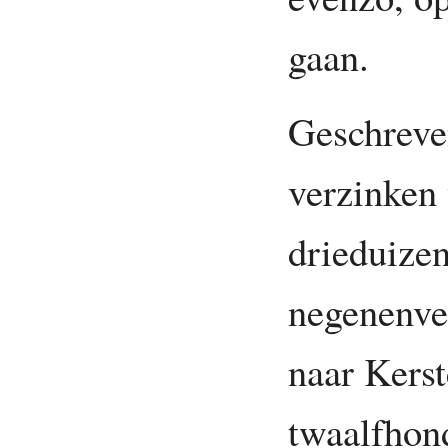
gaan.
Geschreven
verzinken 
drieduize
negenenvee
naar Kerst
twaalfhond