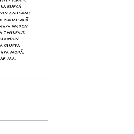
 VSA BURCH
YVEN ÀND SVME
 PLÉGAD MITH
NNISKA WÉRON
M TWISPALT.
PSTANDON
NA GLUPPA
SKA MORTH.
 BÁR MÁ-