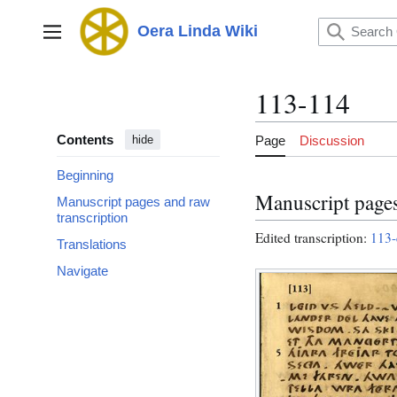
Jump
to
Oera Linda Wiki
Main menu
content
113-114
Contents
Page
Discussion
hide
Beginning
Manuscript pages
Manuscript pages and raw
transcription
Edited transcription:
113-
Translations
Navigate