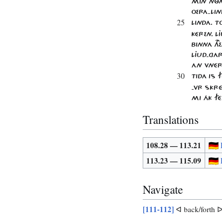
MIN NÔM
OERA-LIN
25
LINDA. T
KÉREN. L
BINNA TH
LJUD-GA
AN VNÉR
30
TIDA IS 
-VR SKRÉ
MI ÁK FÉ
Translations
108.28 — 113.21
113.23 — 115.09
Navigate
[111-112]
ᐊ back/forth 