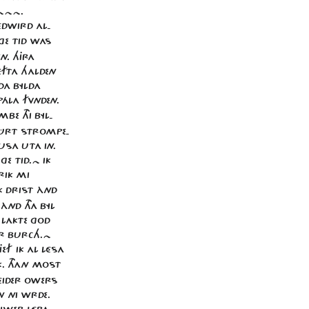
~~~~.
ÉDWIRD AL-
GE TID WAS
N. HJRA
EFTA HALDEN
DA BYLDA
ÁLA FVNDEN.
BE THI BYL-
BÛRT STROMPE-
HUSA UTA IN.
E TID.~ IK
TRIK MI
 DRIST ÀND
 ÀND THA BYL
 LAKTE GOD
ER BURCH.~
EF IK AL LÉSA
K. THAN MOST
ÉIDER OWERS
N NI WRDE.
KRIWER LÉRA.~