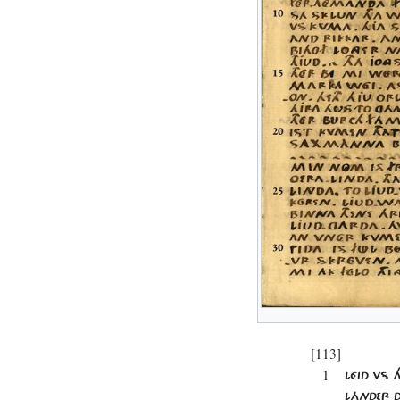
[113]
1
LÉID VS 
LÁNDER 