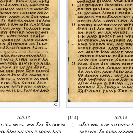
100-13.
[114]
100-14.
1
HELD.~ WILST NW THÀT THA BOPPA
ÔTHER WIL IK EN SKÉDNESE 
DÉL HÀVE AN VSA RIKDOM ÀND
SKRÍWA. THA GODA MÀNNI