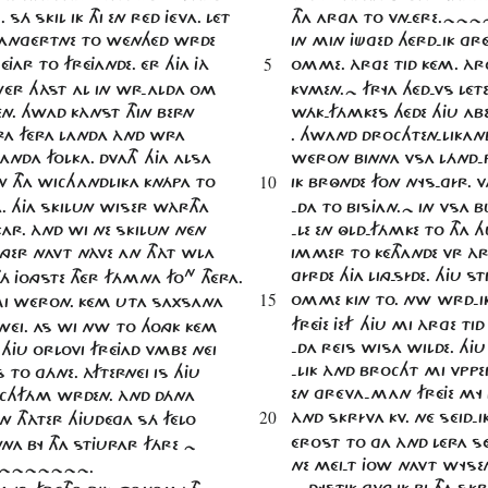
SÁ SKIL IK THI EN RÉD JÉVA. LÉT
THA ARGA TO VN-ÉRE.~~
MAnGÉRTNE TO WÉNHÉD WRDE
IN MIN JÜGED HÉRD-IK GR
5
ÉJAR TO FRÉJANDE. ÉR HJA JÀ
OMME. ÀRGE TID KÉM. ÀR
WÉR HÀST AL IN WR-ALDA OM
KVMEN.~ FRYA HÉD-VS LÉTE
N. HWAD KÀNST THIN BERN
WÁK-FÁMKES HÉDE HJU AB
RA FÉRA LANDA ÀND WRA
. HWAND DROCHTEN-LIKAN
NDA FOLKA. DVATH HJA ALSA
WÉRON BINNA VSA LÁND-P
10
N THA WICHANDLIKA KNÁPA TO
IK BRÔNDE FON NYS-GÍR. VM
. HJA SKILUN WISER WÀRTHA
-DA TO BISJAN.~ IN VSA 
KAR. ÀND WI NE SKILUN NÉN
-LE EN ÔLD-FÁMKE TO THA 
NGER NAVT NÀVE AN THÀT WLA
IMMER TO KÉTHANDE VR ÀRG
N
GÍRDE HJA LING-SÍDE. HJU S
THÁ JONGSTE THÉR FÁMNA FO
THÉRA.
15
OMME KIN TO. NW WRD-IK
 MI WÉRON. KÉM UTA SAXSANA
FRÉJE JEF HJU MI ÀRGE TID
ÉI. AS WI NW TO HONGK KÉM
-DA RÉIS WISA WILDE. HJU
H HJU ORLOVI FRÉJAD VMBE NÉI
-LIK ÀND BROCHT MI VPP
 TO GÁNE. ÀFTERNÉI IS HJU
EN GRÉVA-MAN FRÉJE MY J
RCHFÁM WRDEN. ÀND DÁNA
20
ÀND SKRÍVA KV. NÉ SÉID-I
N THÀTER HJUDÉGA SÁ FÉLO
ÉROST TO GA ÀND LÉRA S
A BY THA STJURAR FÁRE ~
NE MÉI-T JOW NAVT WYSE
~~~~~~~.
~ DYSTIK GVNG IK BI THA S