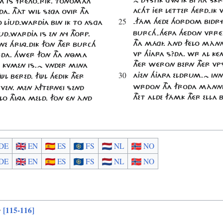
 IS FRÉTHO-RIK. TONOMATH
ACHT JÉR LÉTTER HÉRD-IK
DA. THÀT WIL SEZA OVIR THA
25
-FÁM HÉDE HORDOM BIDR
O LJUD-WARDJA BIN IK TO ASGA
BURCH-HÉRA HÉDON VRRÉD
JUD-WARDJA IS EN NY THORP.
THA MÁGÍ. ÀND FÉLO MÀ
ENE HRING-DIK FON THÉR BURCH
VP HJARA S?DA. WR AL KÉ
RDA. HWÉR FON THA NÔMA
THÉR WÉRON BERN THÉR V
 KVMEN IS.~ VNDER MINA
30
AJEN HJARA ELDRUM.~ IN
FÜL BÉRED. FÜL HÉDIK THÉR
WRDON THA FRODA MÀNNI
VEN. MEN ÀFTERNÉI SEND
THET ALDE FÁMK THÉR ELLA
LO THINGA MELD. FON ÉN ÀND
DE
EN
ES
FS
NL
NO
DE
EN
ES
FS
NL
NO
[115-116]
ᐅ