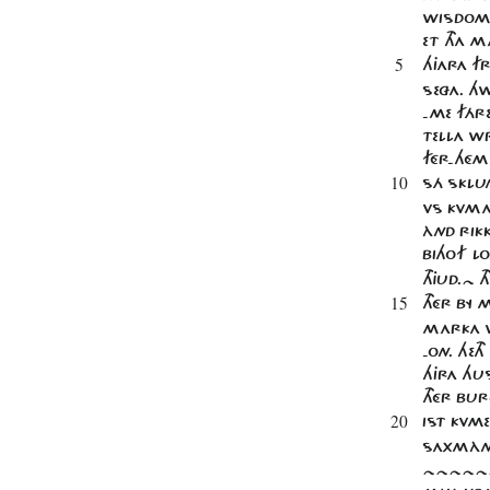
WISDOM. 
ET THA 
5
HJARA FR
SEZA. H
-ME FÁRE
TELLA W
FÉR-HÉMA
10
SÁ SKLU
VS KVMA
ÀND RIK
BIHOF LO
THJUD.~ 
15
THÉR BY
MARKA W
-ON. HET
HJRA HUS
THÉR BU
20
IST KVME
SAXMÀNN
~~~~~