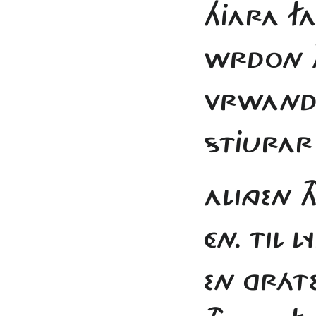
HJARA F
WRDON T
VRWANDE
STJURAR
ALINGEN 
ÉN. TIL 
EN GRÁTE