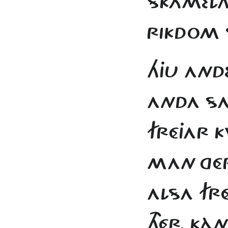
SKÁMELH
RIKDOM 
HJU AND
ANDA S
FRÉJAR 
MAN
GÉ
ALSA FRÉ
THÉR. KÀ