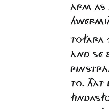
ÀRM AS 
HWÉRMIT
TOFARA F
ÀND SÉ E
RINSTRÁ
TO. THÀT
FINDASF