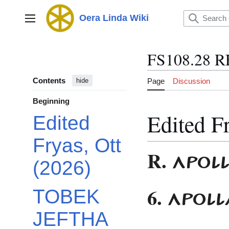
Jump
to
Oera Linda Wiki
Main menu
content
FS108.28 
Contents
Page
Discussion
hide
Beginning
Edited F
Edited
Fryas, Ott
R.
APOL
(2026)
6.
APOLL
TOBEK
JEFTHA