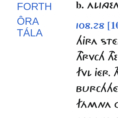
b.
ALINGE
FORTH
ÔRA
[1
108.28
TÁLA
HJRA ST
THRVCH T
FVL JÉR. 
BURCHHÉ
FÁMNA GÁ