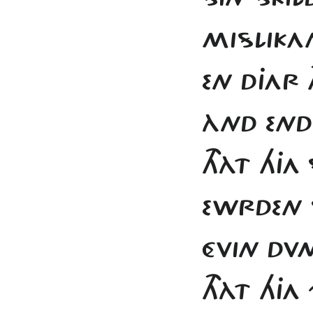
MISLIKA
EN DJAR T
ÀND ENDL
THÀT HJA
EWRDEN 
ÉVIN DV
THÀT HJ