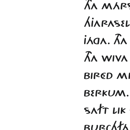
THA MÁR
HJARASEL
JÁGA. TH
THA WIV
BIRÉD M
BERKUM.
SAFT LIK
BURCHFÁ