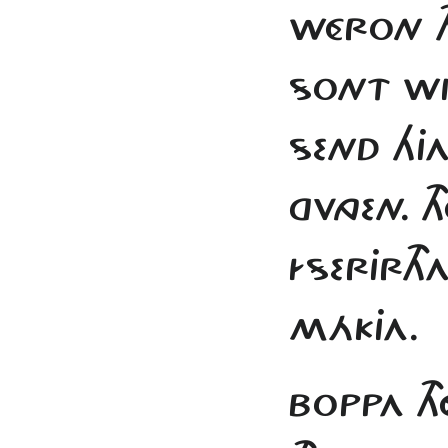
WÉRON T
SONT WI
SEND HJA
GVNGEN. T
ÍSERJRTHA
MÁKJA.
BOPPA TH