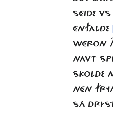
SÉIDE VS
ÉNFALDE
WÉRON TH
NAVT SPR
SKOLDE 
NÉN FRY
SÁ DRÍS