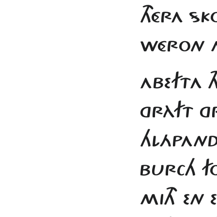
THÉRA SK
WÉRON M
ABEFTA T
GRÀFT G
HLÁPANDE
BURCH F
MITH EN 