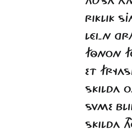
HUSA À
RIKLIK S
LÉI-N GR
FÔNON F
ET FRYAS
SKILDA 
SVME BLI
SKILDA T