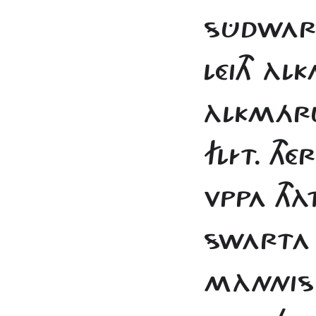
SÛDWARD
LÉITH À
ÀLKMÁRU
FLÍT. THÉ
VPPA TH
SWARTA
MÀNNISK