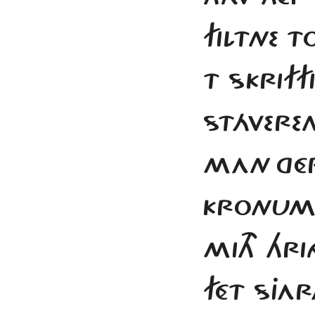
FILTNE 
T SKRIFF
STÁVERE
MAN
GÉ
KRONUM
MITH HR
FÉT SJAR