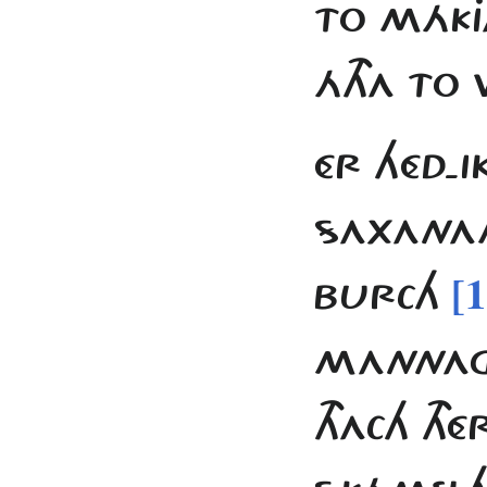
TO MÁKJ
ÁTHA TO
ÉR HÉD-
SAXANAM
[
BURCH
MANNAG
THACH TH