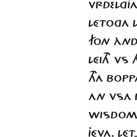
VRDELGJ
LÉTOGA L
FON ÀN
LÉITH VS
THA BOP
AN VSA 
WISDOM. 
JÉVA. LÉ