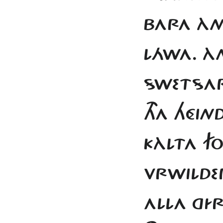
BARA ÀN
LÁWA. ÀN
SWETSAR 
THA HÉIN
KÀLTA F
VRWILDE
ALLA GÍR