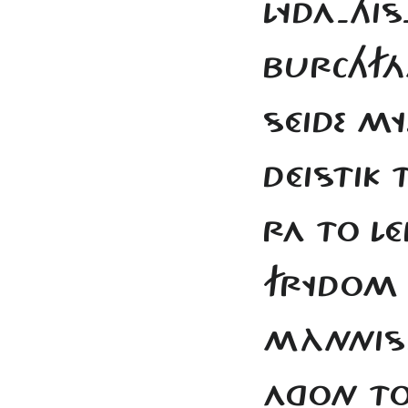
LYDA-HIS
BURCHF
SÉIDE MY
DÉISTIK 
RA TO L
FRYDOM 
MÀNNISK
AGON TO