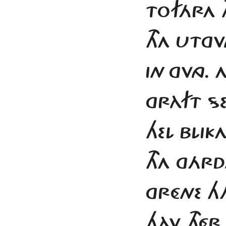
TOFÁRA T
THA UTGV
IN
GVNG. 
GRÀFT S
HEL BLI
THA GÁRD
GRÉNE H
HÀV THÉR