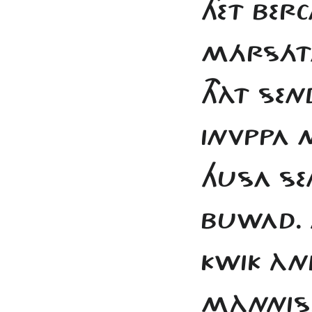
THET BERC
MÁRSÁTA
THÀT SE
INVPPA 
HUSA SE
BUWAD. T
KWIK À
MÀNNISK