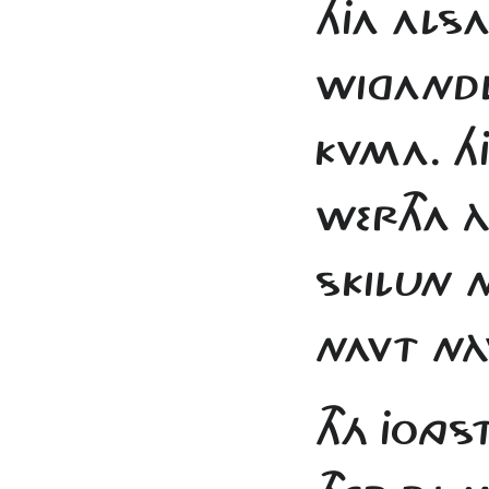
HJA ALS
WIGANDL
KVMA. H
WERTHA À
SKILUN N
NAVT NÀV
THÁ JONG