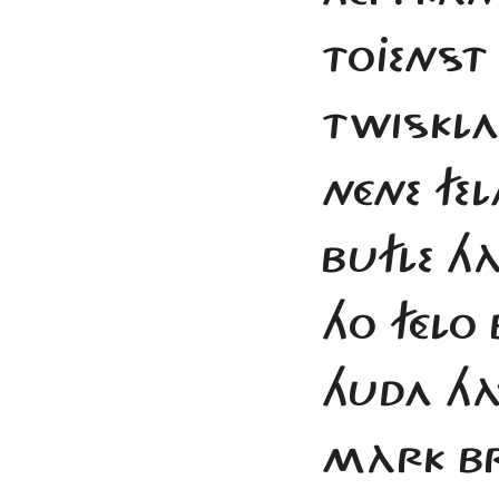
TOJENST
TWISKLA
NÉNE FE
BUFLE H
HO FÉLO
HUDA HÀS
MÀRK BR