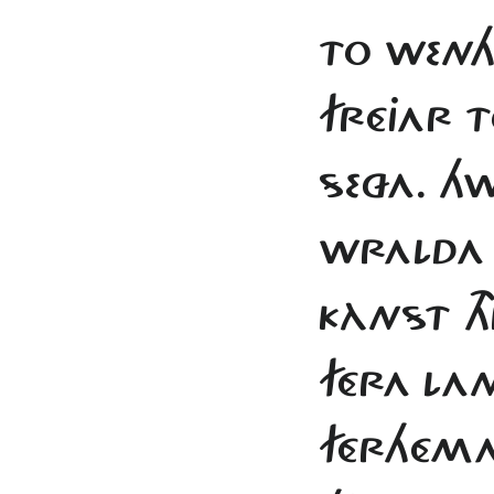
TO WEN
FRÉJAR T
SEZA. HW
WRALDA
KÀNST T
FÉRA LA
FÉRHÉMA