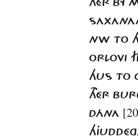
THÉR BY
SAXANAM
NW TO HO
ORLOVI F
HUS TO G
THÉR BU
[20
DÁNA
HJUDDÉG