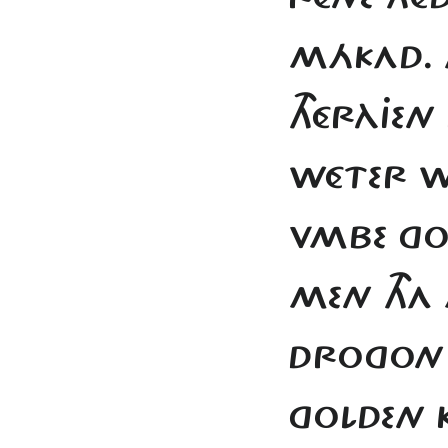
MÁKAD. T
THÉRÀJEN
WÉTER W
VMBE GO
MEN TH
DROGON 
GOLDEN 