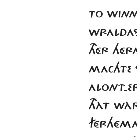
TO WIN
WRALDAS
THÉR HÉR
MACHTE 
ALONT-ER
THÀT WÀR
FÉRHÉMA