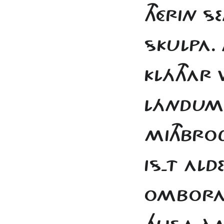
THÉRIN S
SKULPA.
KLÁTHAR
LÁNDUM. 
MITHBROC
IS-T ALD
OMBORAD