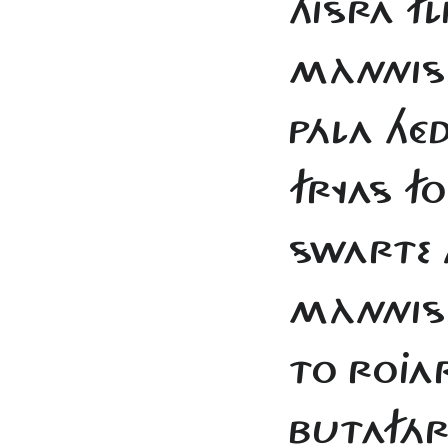
THISRA F
MÀNNISK
PÁLA HÉD
FRYAS F
SWARTE
MÀNNISK
TO ROJA
BUTAFÁ