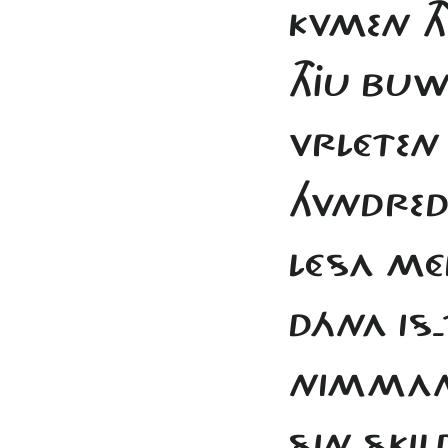
KVMEN T
THJU BU
VRLÉTE
HVNDRED
LÉSA MÉ
DÁNA IS-
NIMMAN
SIN SKIL