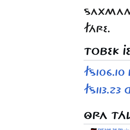
SAXMANN
FÁRE.
TOBEK JE
FS106.10
FS113.23
ÔRA TÁ