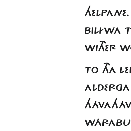
HELPANE.
BILÍWA TI
WITHER W
TO THA L
ALDERGA.
HÁVAHÁVE
WÁRABUR