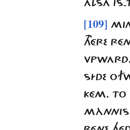
ALSA IS-
[109]
MIN
THÉRE RÉ
VPWARD. 
SÍDE OFW
KÉM. TO 
MÀNNIS
RÉNE HÉ