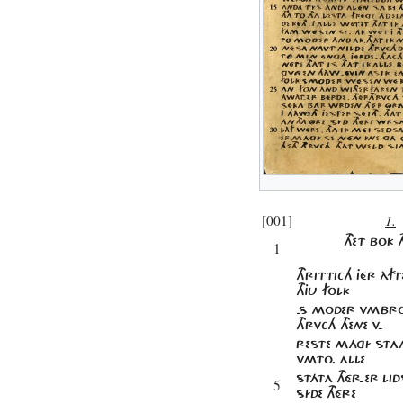
[001]
1.
THET BOK 
1
THRITTICH JÉR ÀFT
THJU FOLK
-S MODER VMBR
THRVCH THENE V-
RESTE MÁGÍ STA
VMTO. ALLE
STÁTA THÉR-ER LI
5
SÍDE THÉRE