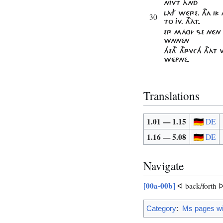
NJVT ÀND
LÀF WÉRE. THA IK
30
TO JV. THÀT-
ER MÁGÍ SE NÉN 
WNNEN
HETH THRVCH THÀT
WÉPNE-
Translations
1.01 — 1.15
DE
1.16 — 5.08
DE
Navigate
[00a-00b]
ᐊ back/forth 
Category
:
Ms pages wit