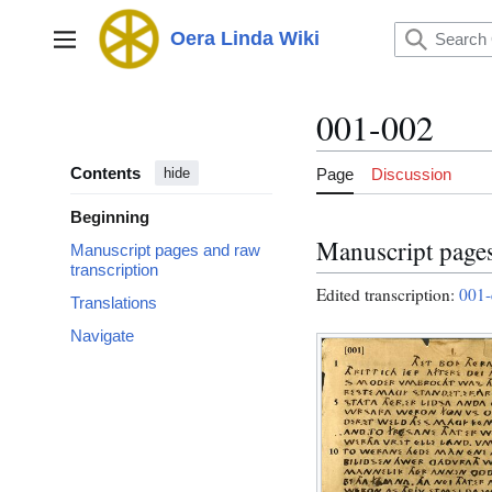
Jump
to
Oera Linda Wiki
Main menu
content
001-002
Contents
Page
Discussion
hide
Beginning
Manuscript pages
Manuscript pages and raw
transcription
Edited transcription:
001-
Translations
Navigate