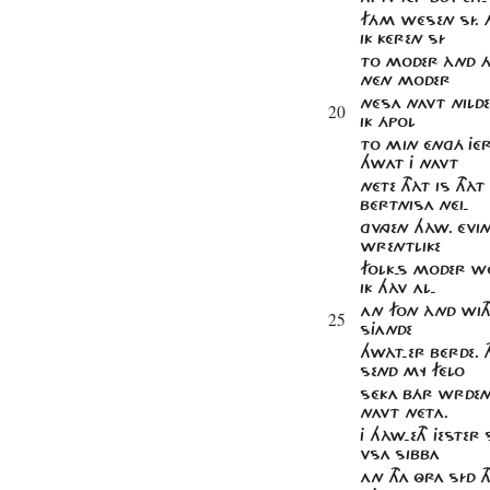
FÁM WÉSEN SÍ. Á
IK KÉREN SÍ
TO MODER ÀND ÁK
NÉN MODER
NÉSA NAVT NILD
20
IK ÁPOL
TO MIN ÉnGÁ JÉRD
HWAT J NAVT
NÉTE THÀT IS THÀT 
BÉRTNISA NÉI-
GVNGEN HÀW. ÉVIN
WRENTLIKE
FOLK-S MODER W
IK HÀV AL-
AN FON ÀND WITH
25
SJANDE
HWÀT-ER BÉRDE. T
SEND MY FÉLO
SÉKA BÁR WRDEN
NAVT NÉTA.
J HÀW-ETH JESTER S
VSA SIBBA
AN THA ÔRA SÍD 