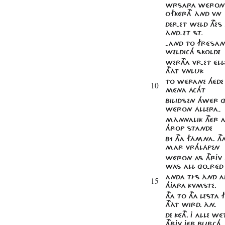
WRSARA WÉRON
OFKÉRTH ÀND VN
DER-ET WELD THE
ÀND-ET ST-
-AND TO FRÉSANE
WELDICH SKOLDE
WERTHA VR-ET ÉL
THÀT VNLUK
TO WÉRANE HÉDE
10
MÉNA ÁCHT
BILIDSEN HWÉR 
WÉRON ÁLLERA-
MÀNNALIK THÉR 
HROP STANDE
BY THA FÁMNA. THA
MAR VRHLÁPEN
WÉRON AS THRJV
WAS ALL GO-RÉD
ANDA TÍS ÀND AL
15
HJARA KVMSTE.
THA TO THA LESTA 
THÀT WIRD. ÀN-
DE KÉTH. J ALLE WÉ
THRJV JÉR BURCH-