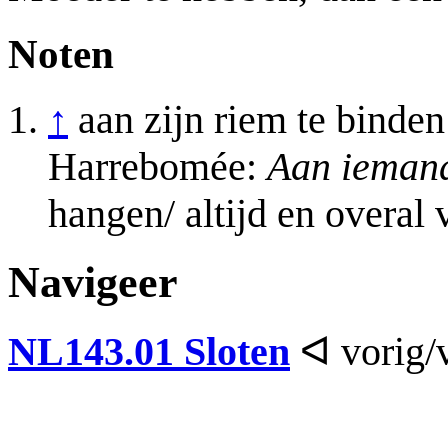
Noten
↑
aan zijn riem te bind
Harrebomée:
Aan ieman
hangen/ altijd en overal 
Navigeer
NL143.01 Sloten
ᐊ vorig/