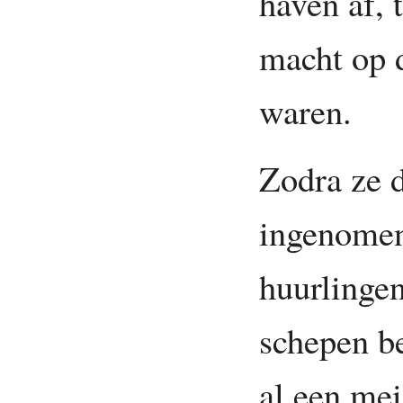
haven af, 
macht op d
waren.
Zodra ze 
ingenomen
huurlingen
schepen b
al een me