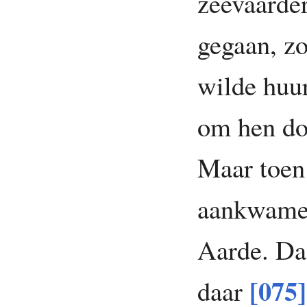
zeevaarde
gegaan, zo
wilde huur
om hen doo
Maar toen 
aankwamen
Aarde. Daa
[075]
daar