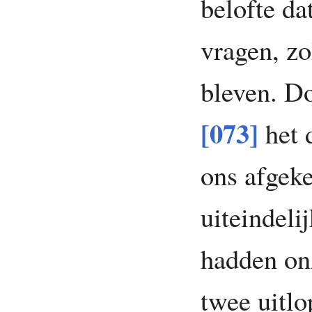
belofte da
vragen, z
bleven. Do
[073]
het 
ons afgeke
uiteindeli
hadden on
twee uitlo