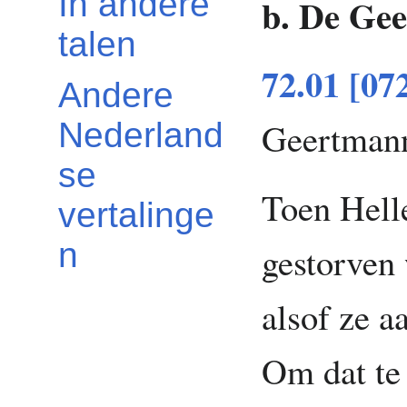
In andere
b. De Ge
talen
72.01 [07
Andere
Geertman
Nederland
se
Toen Hell
vertalinge
n
gestorven 
alsof ze a
Om dat te 