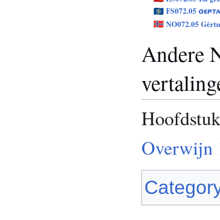
FS072.05
GÉRT
NO072.05 Gêrt
Andere N
vertaling
Hoofdstu
Overwijn 
Categor