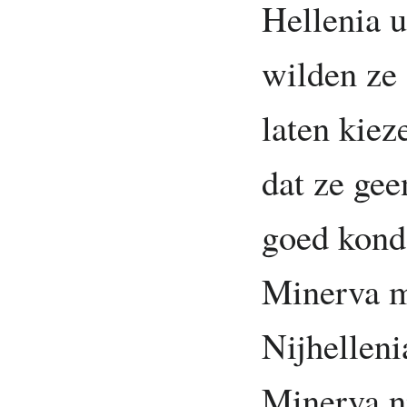
Hellenia u
wilden ze
laten kiez
dat ze ge
goed kond
Minerva m
Nijhelleni
Minerva ni