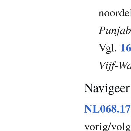
noordel
Punja
16
Vgl.
Vijf-Wa
Navigeer
NL068.17
vorig/vol