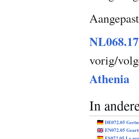
Aangepast
NL068.17
vorig/vol
Athenia
In andere
DE072.05 Gert
EN072.05 Gear
ES072.05 La gen