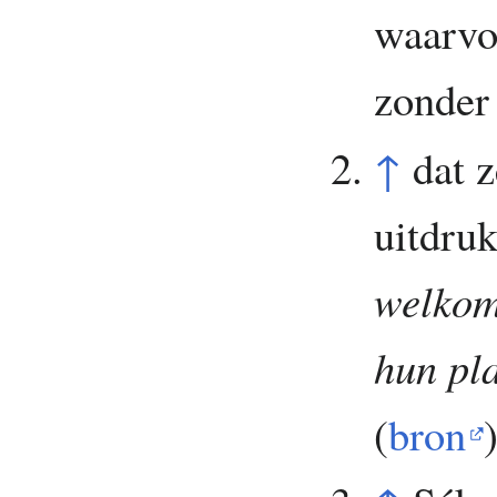
waarvoo
zonder 
↑
dat 
uitdru
welkom
hun pla
(
bron
)