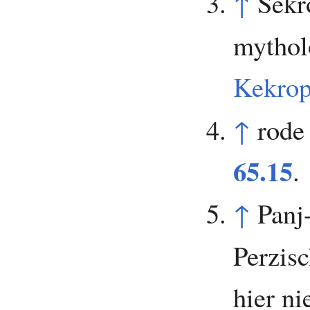
↑
Sékr
mythol
Kekrop
↑
rode
65.15
.
↑
Panj
Perzisc
hier ni