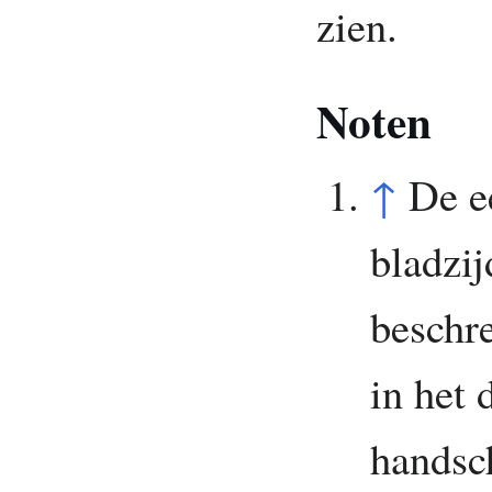
zien.
Noten
↑
De e
bladzi
beschre
in het
handsch