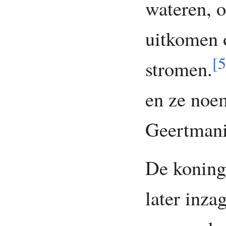
wateren, o
uitkomen 
[
5
stromen.
en ze noe
Geertmani
De koning 
later inzag