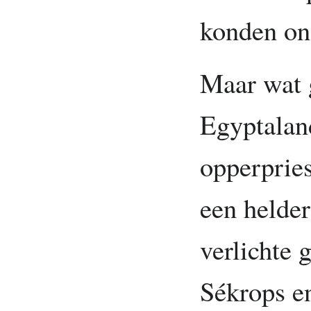
konden ons
Maar wat 
Egyptalan
opperpries
een helder
verlichte 
Sékrops e