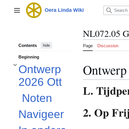
Jump
to
Oera Linda Wiki
Main menu
content
NL072.05 G
Contents
Page
Discussion
hide
Beginning
Ontwerp 
Ontwerp
Toggle Ontwerp 2026 Ott subsection
2026 Ott
L. Tijdp
Noten
2. Op Fri
Navigeer