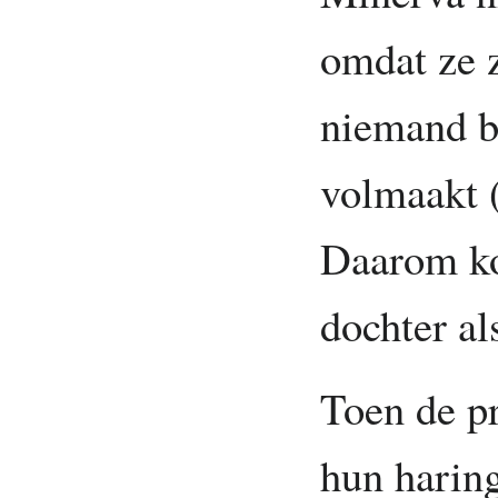
omdat ze z
niemand b
volmaakt 
Daarom ko
dochter al
Toen de pr
hun haring