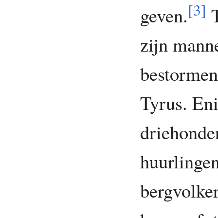
[
3
]
geven.
T
zijn mann
bestormen,
Tyrus. Eni
driehonde
huurlinge
bergvolke