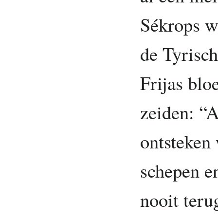
Sékrops wi
de Tyrisch
Frijas bloe
zeiden: “A
ontsteken 
schepen en
nooit teru