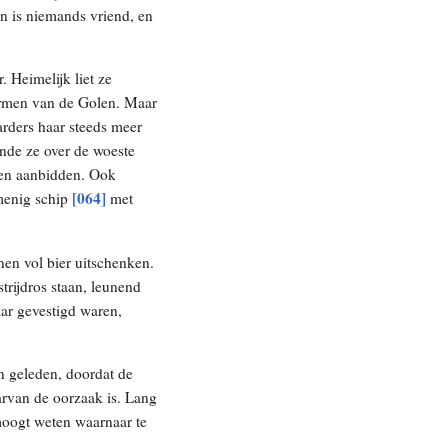
n is niemands vriend, en
 Heimelijk liet ze
 armen van de Golen. Maar
rders haar steeds meer
nde ze over de woeste
lden aanbidden. Ook
[064]
 menig schip
met
nen vol bier uitschenken.
trijdros staan, leunend
ar gevestigd waren,
en geleden, doordat de
arvan de oorzaak is. Lang
moogt weten waarnaar te