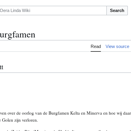
Search
urgfamen
Read
View source
tt
ven over de oorlog van de Burgfamen Kelta en Minerva en hoe wij daard
e Golen zijn verloren.