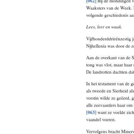
[062]
Bij de mondingen va
Waaksters van de Week. M
volgende geschiedenis aa
Lees, leer en waak.
Vijfhonderddrieënzestig 
Nijhellenia was door de 
Aan de overkant van de S
tong was vlot, maar haar
De landrotten dachten d
In het testament van de 
als tweede en Sierheid a
vorstin wilde ze geëerd,
alle zeevaarders haar om 
[063]
want ze voelde zic
vaandel voeren.
Vervolgens bracht Minerv