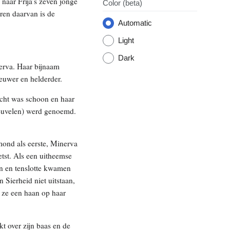
naar Frija’s zeven jonge
Color
(beta)
ren daarvan is de
Automatic
Light
Dark
erva. Haar bijnaam
euwer en helderder.
icht was schoon en haar
(keuvelen) werd genoemd.
mond als eerste, Minerva
tst. Als een uitheemse
en en tenslotte kwamen
 Sierheid niet uitstaan,
 ze een haan op haar
t over zijn baas en de