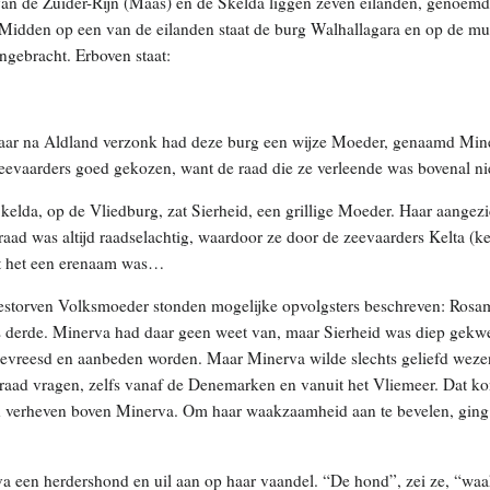
n de Zuider-Rijn (Maas) en de Skelda liggen zeven eilanden, genoemd 
idden op een van de eilanden staat de burg Walhallagara en op de mu
ngebracht. Erboven staat:
jaar na Aldland verzonk had deze burg een wijze Moeder, genaamd Min
zeevaarders goed gekozen, want de raad die ze verleende was bovenal ni
kelda, op de Vliedburg, zat Sierheid, een grillige Moeder. Haar aangez
 raad was altijd raadselachtig, waardoor ze door de zeevaarders Kelta 
at het een erenaam was…
gestorven Volksmoeder stonden mogelijke opvolgsters beschreven: Rosa
ls derde. Minerva had daar geen weet van, maar Sierheid was diep gekwe
 gevreesd en aanbeden worden. Maar Minerva wilde slechts geliefd wez
raad vragen, zelfs vanaf de Denemarken en vanuit het Vliemeer. Dat kon
h verheven boven Minerva. Om haar waakzaamheid aan te bevelen, ging
a een herdershond en uil aan op haar vaandel. “De hond”, zei ze, “waak