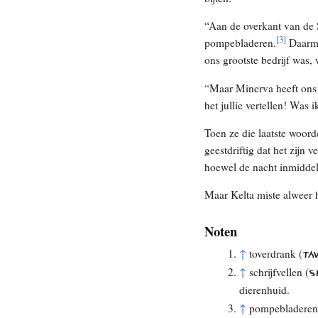
“Aan de overkant van de 
[
3
]
pompebladeren.
Daarme
ons grootste bedrijf was,
“Maar Minerva heeft ons b
het jullie vertellen! Was 
Toen ze die laatste woord
geestdriftig dat het zijn
hoewel de nacht inmiddel
Maar Kelta miste alweer 
Noten
↑
toverdrank (
TÁ
↑
schrijfvellen (
SK
dierenhuid.
↑
pompebladeren