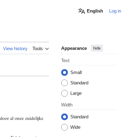
English
Log in
Appearance
View history
Tools
hide
Text
Small
Standard
Large
Width
Standard
oor al onze zuidelijke
Wide