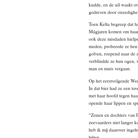
kudde, en de uil waakt o
gedreven door onzedigheid
Toen Kelta begreep dat ha
Mágjaren komen om haar t
ook deze misdaden hielpe
meden, probeerde ze hen 
golven, roepend naar de 
verblindde ze hun ogen, 
man en muis vergaan.
Op het eerstvolgende Weer
In dat bier had ze een to
met haar hoofd tegen haa
opende haar lippen en sp
“Zonen en dochters van Fr
zeevaarders niet langer k
heb ik mij daarover ingeh
bijten.