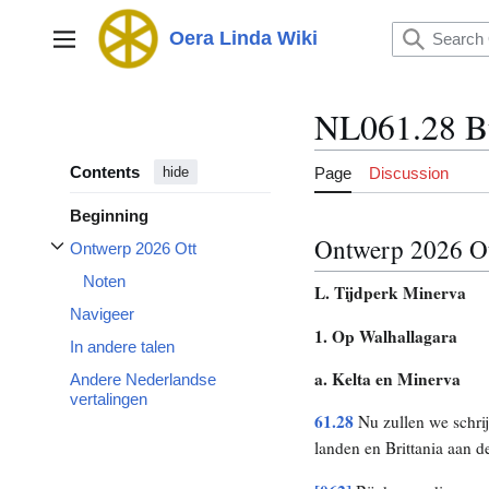
Jump
to
Oera Linda Wiki
Main menu
content
NL061.28 B
Contents
Page
Discussion
hide
Beginning
Ontwerp 2026 O
Ontwerp 2026 Ott
Toggle Ontwerp 2026 Ott subsection
Noten
L. Tijdperk Minerva
Navigeer
1. Op Walhallagara
In andere talen
a. Kelta en Minerva
Andere Nederlandse
vertalingen
61.28
Nu zullen we schrij
landen en Brittania aan d