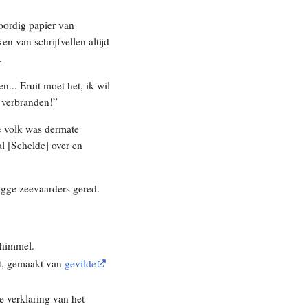
oordig papier van
 van schrijfvellen altijd
.
... Eruit moet het, ik wil
t verbranden!”
e volk was dermate
al [Schelde] over en
gge zeevaarders gered.
chimmel.
nt, gemaakt van
gevilde
e verklaring van het