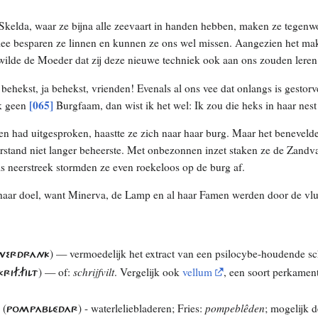
Skelda, waar ze bijna alle zeevaart in handen hebben, maken ze tegenw
e besparen ze linnen en kunnen ze ons wel missen. Aangezien het maken
 wilde de Moeder dat zij deze nieuwe techniek ook aan ons zouden leren
ehekst, ja behekst, vrienden! Evenals al ons vee dat onlangs is gestorven
[065]
ik geen
Burgfaam, dan wist ik het wel: Ik zou die heks in haar nes
en had uitgesproken, haastte ze zich naar haar burg. Maar het beneveld
 verstand niet langer beheerste. Met onbezonnen inzet staken ze de Zandv
s neerstreek stormden ze even roekeloos op de burg af.
haar doel, want Minerva, de Lamp en al haar Famen werden door de vlu
) — vermoedelijk het extract van een psilocybe-houdende s
WERDRANK
) — of:
schrijfvilt
. Vergelijk ook
vellum
, een soort perkame
RIF​.FILT
 (
) - waterleliebladeren; Fries:
pompeblêden
; mogelijk d
POMPABLÉDAR