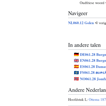
Oudfriese woord 
Navigeer
NL060.12 Golen
ᐊ vori
In andere talen
DE061.28 Burg
EN061.28 Burg
ES061.28 Damas
FS061.28
BURC
NO061.28 Jomf
Andere Nederland
Hoofdstuk L:
Ottema 18