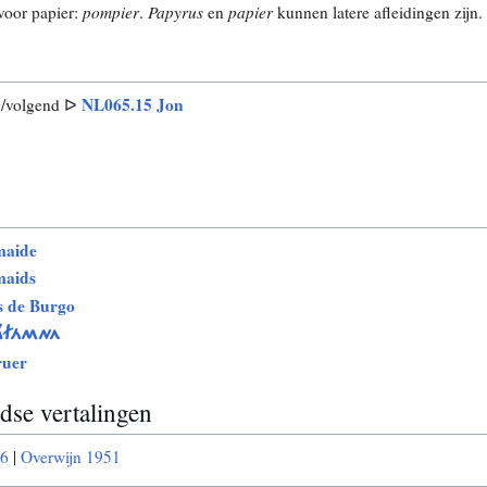
voor papier:
pompier
.
Papyrus
en
papier
kunnen latere afleidingen zijn.
NL065.15 Jon
g/volgend ᐅ
maide
maids
 de Burgo
HFÁMNA
ruer
se vertalingen
76
|
Overwijn 1951