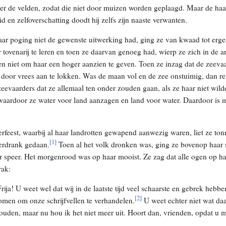
ver de velden, zodat die niet door muizen worden geplaagd. Maar de haa
 en zelfoverschatting doodt hij zelfs zijn naaste verwanten.
ar poging niet de gewenste uitwerking had, ging ze van kwaad tot erger.
ovenarij te leren en toen ze daarvan genoeg had, wierp ze zich in de
n niet om haar een hoger aanzien te geven. Toen ze inzag dat de zeevaa
door vrees aan te lokken. Was de maan vol en de zee onstuimig, dan re
zeevaarders dat ze allemaal ten onder zouden gaan, als ze haar niet wi
waardoor ze water voor land aanzagen en land voor water. Daardoor is
feest, waarbij al haar landrotten gewapend aanwezig waren, liet ze ton
[
1
]
verdrank gedaan.
Toen al het volk dronken was, ging ze bovenop haar s
r speer. Het morgenrood was op haar mooist. Ze zag dat alle ogen op ha
rak:
ija! U weet wel dat wij in de laatste tijd veel schaarste en gebrek hebb
[
2
]
omen om onze schrijfvellen te verhandelen.
U weet echter niet wat da
ouden, maar nu hou ik het niet meer uit. Hoort dan, vrienden, opdat u 