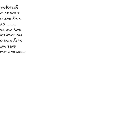
 VNFORLÉTH
AT AK WILLE.
 SEND THESA
AD.~~~.
ÁK SETMA ÀND
END NAVT NÉI
O BATA THÉRA
HANA SEND
ISPALT ÀND MORD.