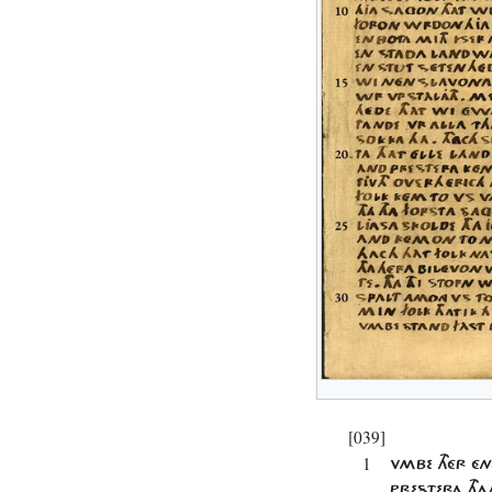
[039]
1
VMBE THÉR ÉN
PRESTERA THA