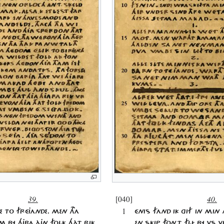
39.
[040]
40.
1
E TO FRÉJANDE. MEN THA
ÉNIS FAND IK GIF IN MIN 
M BY HJRA ÀJN FOLK HÀT RIK
EN SKIP FON-T FLÍ BY VS V