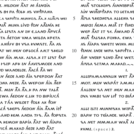
E. NILDON THÀT NI HEnGJA
MITH STOLKENS HINNEBRIT
S BY RA FOLK AS VNFRÁNA
ÀJN WITHERFARA TO LÉTAND
5
THESA SKÉDNESA ALLÉNA S
-A SKRIFTA MINNO-S. THA-K ALTHUS WÉI
TH MINA LJVD FON ATHENJA KÉ
MÜGE HÉMA MITH ET FIND
A LESTA AN EN É-LAND THRVCH
WÉR THAT ET SY. HWAND T
ÉTA HÉTON VMA WILDA KRÉTA
MITH FALSKA RENKA. ÉWA
 ANHÍV BY VSA KVMSTE. THA AS
AS HJARA SWÉTE WINA MIT
10
HÀT WI NÉN ORLOCH AN-T SKÉLD
FENIN. ENDE WRA SKRIFTA
 HJA MAK. ALSA-K ET LEST FAR
HIR VNDER SEND THRÉ WÉTA
H ÍSER ARK EN HAVESMODE AND
HISSA SETMA MAKAD.
D WANDELDE. THACH THÁ WI
1.
EN HÉDE ÀND HJA SPÉRDON THAT
ALLERAMANNALIK WÉT THÀ
15
NA NÉDE. THA WÉRON HJA THÉR
MOT. MEN WÀRHT ÀMMAN
. MEN THÁ THA-K RA NW TALTH
HALDEN SÁ NÉT NÉN MAN
 ÉWA HÉDON É-LIK TO BIRJUCH
DVA VMBE SIN LIF TO BIH
LA T
HA WILDET FOLK AK FON
2.
ACH SKÉRS HÉDON HJA THAM JEF
ALLE ELTE MINNISKA WERT
20
E LÁND KÉM ANDA TÍS. THA FORSTA
BÀRN TO TÉJANDE. WÀRTH 
A KÉMON BÁRJA THÀT WI HJARA
SA NÉT NIMMAN WATH ÀR
RICH MAKAD HÉDE ÀND THÀT
KVME.
( s p a c e )
3.