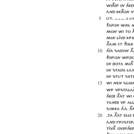
WITHER IN HÉD
ÀND KÉTHON V
5
UT.
~~~. 3. UT
FAREN WAS MI
MON WI TO TH
MIN LJVD KR
THAM ET FOLK
10
HJA SAGON T
FORON WRDON
EN BOTA MIT
EN STADA LAN
EN STUT SÉT
15
WI NÉN SLAVO
WR VRSTÀLATH
HÉDE THÀT WI
TANDE VR AL
SOKKA HÁ. TH
20
-TA THÀT ÉLL
ÀND PRESTER
TJVTH OVERHÉ