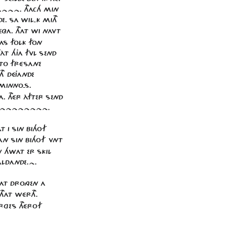
H.~~~. THACH MIN
E. SA WIL-K MITH
ÉZA. THAT WI NAVT
AS FOLK FON
HÀT HJA FVL SEND
 TO FRÉSANE
H DÉJANDE
 MINNO-S.
. THÉR ÀFTER SEND
~~~~~~~~~~.
T I SIN BIHOF
 SIN BIHOF VNT
 HWAT ER SKIL
ALDANDE.~.
HAT DRONGEN A
THAT WÉRTH.
GES THÉROF