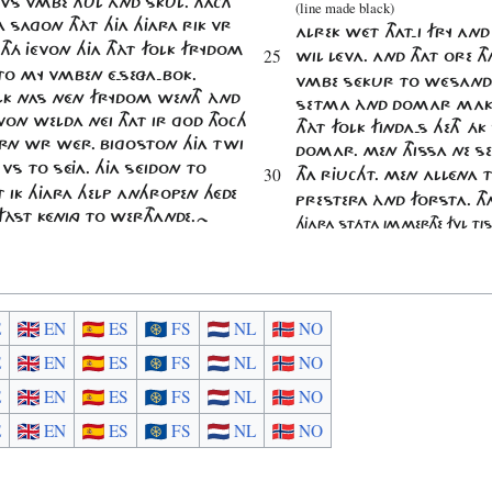
 VS VMBE HUL ÀND SKUL. THACH
(line made black)
TA SAGON THÀT HJA HJARA RIK VR
ALREK WÉT THAT-I FRY AND
 THÁ JÉVON HJA THÀT FOLK FRYDOM
25
WIL LÉVA. AND THAT ORE TH
O MY VMBEN É-SEZA-BOK.
VMBE SÉKUR TO WÉSANDE
LK NAS NÉN FRYDOM WENTH ÀND
SETMA ÀND DOMAR MAK
ÉVON WELDA NÉI THAT IR GOD THOCH
THÀT FOLK FINDA-S HETH 
STORN WR WÉR. BIGOSTON HJA TWI
DOMAR. MEN THISSA NE S
VS TO SÉJA. HJA SÉIDON TO
30
THA RJUCHT. MEN ALLÉNA T
T IK HJARA HELP ANHROPEN HÉDE
PRESTERA ÀND FORSTA. T
ÀST KÉNING TO WERTHANDE.~
HJARA STÁTA IMMERTHE FVL T
E
EN
ES
FS
NL
NO
E
EN
ES
FS
NL
NO
E
EN
ES
FS
NL
NO
E
EN
ES
FS
NL
NO