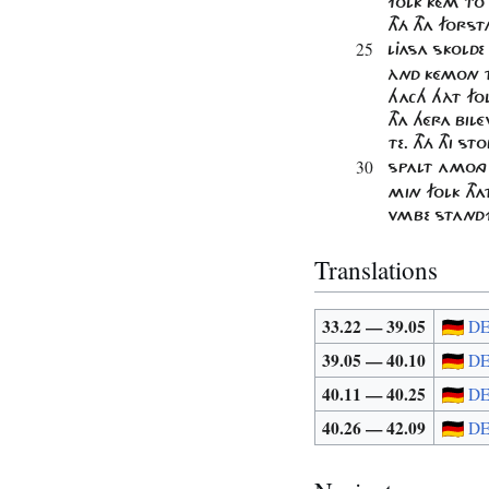
FOLK KÉM TO
THÁ THA FORS
25
LJASA SKOLDE
ÀND KÉMON T
HACH HÀT FO
THA HÉRA BIL
TE. THÁ THI 
30
SPALT AMONG 
MIN FOLK THA
VMBE STANDF
Translations
33.22 — 39.05
D
39.05 — 40.10
D
40.11 — 40.25
D
40.26 — 42.09
D