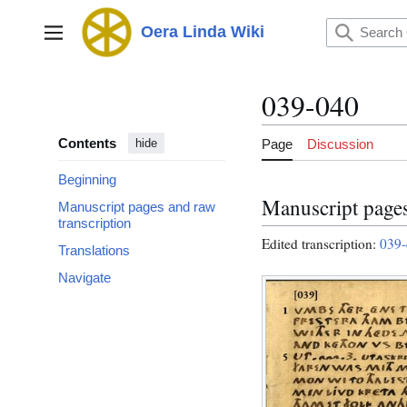
Jump
to
Oera Linda Wiki
Main menu
content
039-040
Contents
Page
Discussion
hide
Beginning
Manuscript pages
Manuscript pages and raw
transcription
Edited transcription:
039-
Translations
Navigate