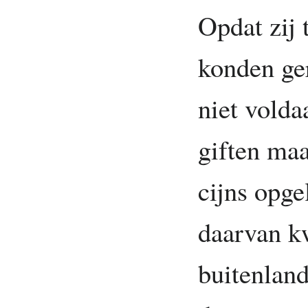
Opdat zij 
konden gera
niet volda
giften maa
cijns opge
daarvan k
buitenland