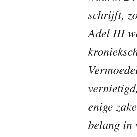
schrijft, z
Adel III w
kronieksc
Vermoedeli
vernietigd
enige zake
belang in