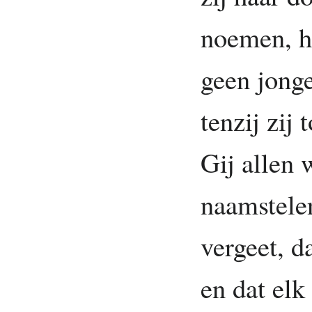
noemen, h
geen jong
tenzij zij 
Gij allen 
naamstelen
vergeet, d
en dat elk