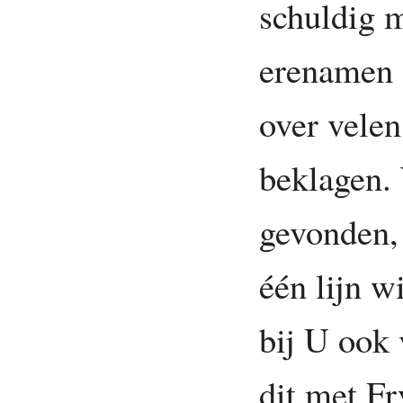
schuldig 
erenamen (
over velen
beklagen.
gevonden,
één lijn w
bij U ook
dit met F