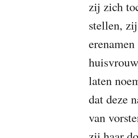
zij zich t
stellen, z
erenamen v
huisvrouw
laten noem
dat deze 
van vorste
zij haar d