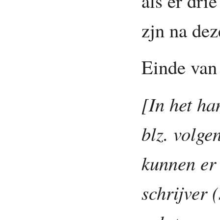
als er dri
zjn na dez
Einde van 
[In het ha
blz. volg
kunnen er
schrijver 