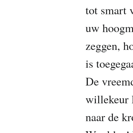
tot smart 
uw hoogmo
zeggen, ho
is toegega
De vreemd
willekeur 
naar de kr