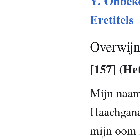
Y. Onbeke
Eretitels
Overwijn
[157] (He
Mijn naam
Haachgana
mijn oom 