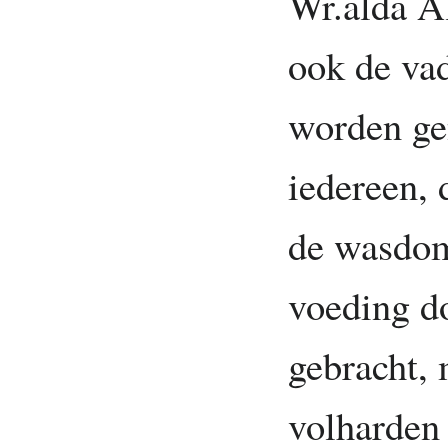
Wr.alda Al
ook de vad
worden g
iedereen, 
de wasdom
voeding d
gebracht, 
volharden 