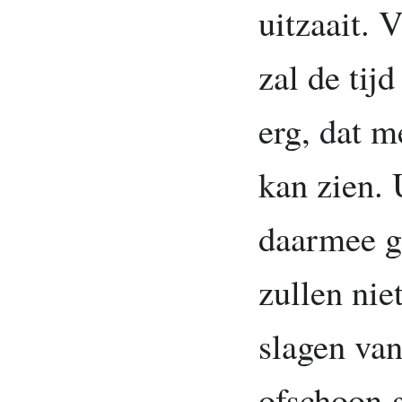
uitzaait. 
zal de tij
erg, dat m
kan zien.
daarmee g
zullen nie
slagen va
ofschoon 