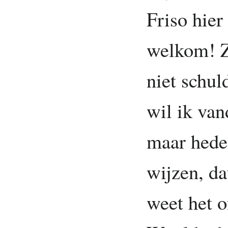
Friso hie
welkom! Zo
niet schul
wil ik van
maar hede
wijzen, da
weet het o