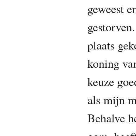
geweest en
gestorven.
plaats gek
koning van
keuze goe
als mijn m
Behalve he
oom, heeft