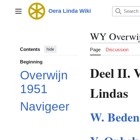
Jump
to
Oera Linda Wiki
Main menu
content
WY Overwi
Contents
Page
Discussion
hide
Beginning
Deel II.
Overwijn
1951
Lindas
Navigeer
W. Beden