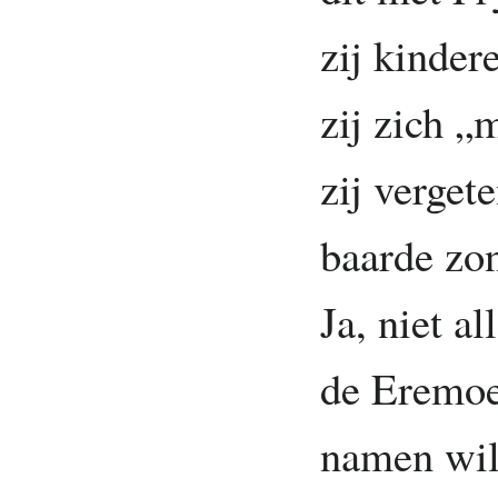
zij kinder
zij zich 
zij verget
baarde zo
Ja, niet a
de Eremoe
namen wil