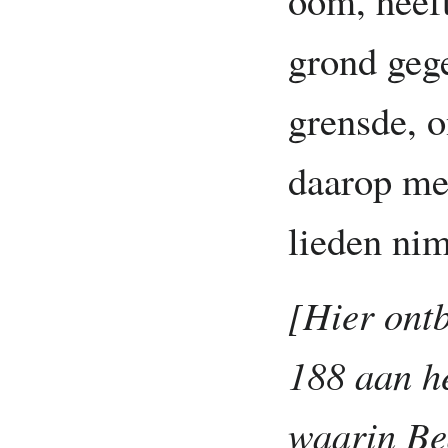
grond gege
grensde, o
daarop men
lieden nim
[Hier ontb
188 aan he
waarin Be