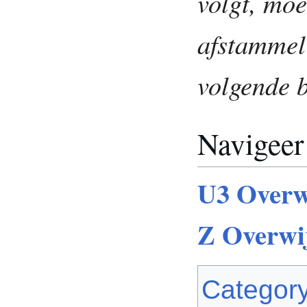
volgt, moe
afstammel
volgende b
Navigeer
U3 Overw
Z Overwi
Categor