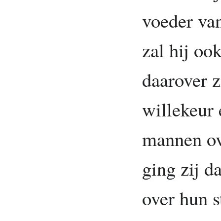
voeder van
zal hij oo
daarover 
willekeur 
mannen ove
ging zij d
over hun s