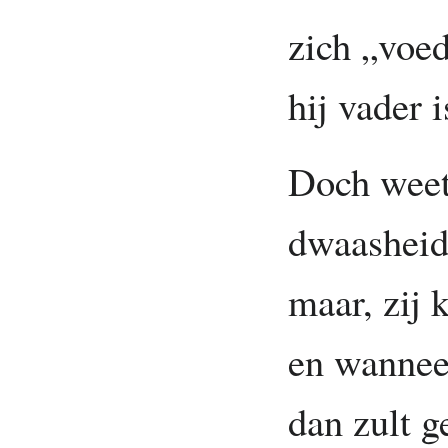
zich „voe
hij vader i
Doch weet
dwaasheid
maar, zij 
en wannee
dan zult g