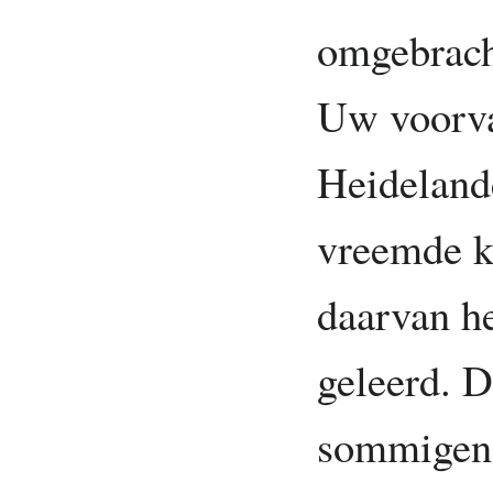
omgebracht
Uw voorva
Heideland
vreemde k
daarvan h
geleerd. D
sommigen 