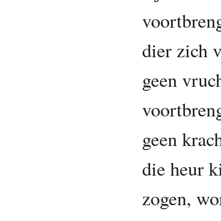
voortbren
dier zich 
geen vruc
voortbreng
geen krac
die heur k
zogen, wo