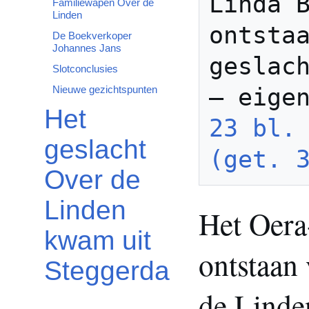
Linda B
Familiewapen Over de
Linden
ontstaa
De Boekverkoper
Johannes Jans
geslach
Slotconclusies
Nieuwe gezichtspunten
Het
23 bl. 
geslacht
(get. 
Over de
Linden
Het Oera
kwam uit
ontstaan 
Steggerda
de Linde