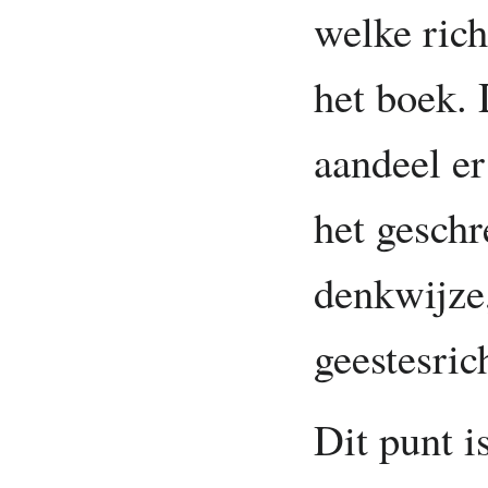
welke ric
het boek. 
aandeel er
het geschr
denkwijze,
geestesric
Dit punt i