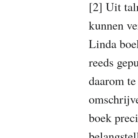
[2] Uit ta
kunnen ve
Linda boek
reeds gepu
daarom te
omschrijv
boek preci
belangste