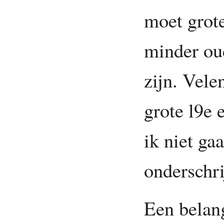
moet grote
minder oud
zijn. Vele
grote l9e 
ik niet ga
onderschri
Een belang