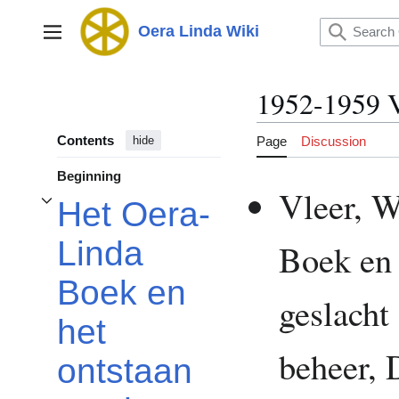
Jump
to
Oera Linda Wiki
Main menu
content
1952-1959 V
Contents
Page
Discussion
hide
Beginning
Vleer, W
Het Oera-
Toggle Het Oera-Linda Boek en het ontstaan van het geslacht Over de 
Linda
Boek en 
Boek en
geslacht
het
beheer,
ontstaan