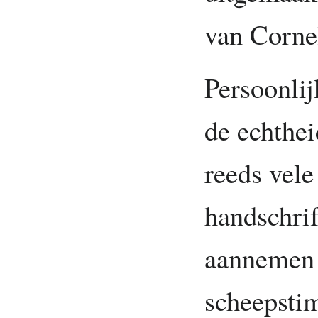
van Corne
Persoonlij
de echthei
reeds vel
handschri
aannemen 
scheepsti