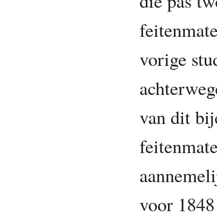
die pas tw
feitenmate
vorige st
achterwege
van dit bi
feitenmate
aannemelij
voor 1848