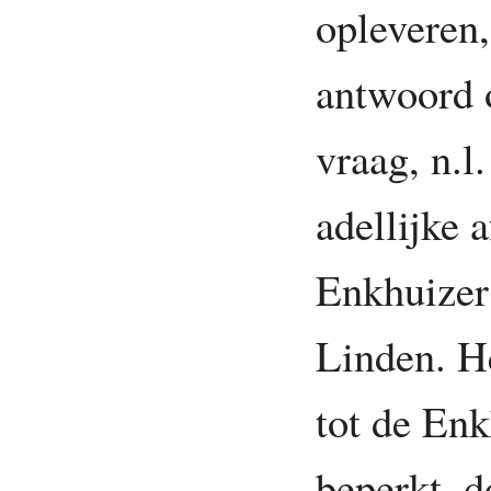
opleveren,
antwoord o
vraag, n.l
adellijke 
Enkhuizer
Linden. He
tot de Enk
beperkt, d