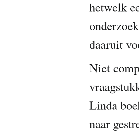
hetwelk e
onderzoek
daaruit vo
Niet comp
vraagstuk
Linda boek
naar gest