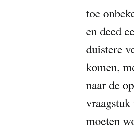
toe onbeke
en deed ee
duistere v
komen, me
naar de op
vraagstuk 
moeten wo