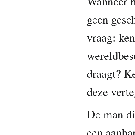
Wanneer h
geen gesch
vraag: ken
wereldbes
draagt? K
deze vert
De man die
een aanha