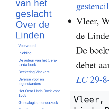
van het
gestenci
geslacht
Vleer, W
Over de
de Linde
Linden
De boekv
Voorwoord.
Inleiding
debet a
De auteur van het Oera-
Linda-boek
Beckering Vinckers
LC
29-8-
Diverse voor en
tegenstanders
Het Oera Linda Boek vóór
1868
Vleer, 
Genealogisch onderzoek