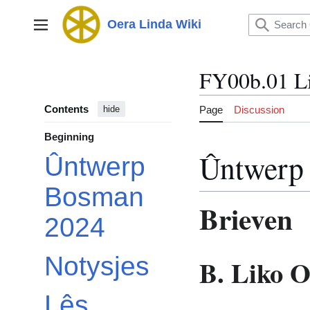
Jump
to
Oera Linda Wiki
Main menu
content
FY00b.01 L
Contents
Page
Discussion
hide
Beginning
Ûntwerp
Ûntwerp
Bosman
Brieven
2024
Notysjes
B. Liko O
Lês