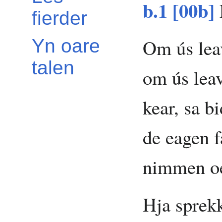
b.1 [00b]
fierder
Om ús leav
Yn oare
talen
om ús leav
kear, sa bi
de eagen f
nimmen oer
Hja sprek