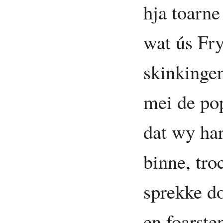
hja toarn
wat ús Fry
skinkingen
mei de po
dat wy har
binne, tro
sprekke do
en foarste