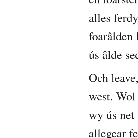
alles ferd
foarâlden 
ús âlde se
Och leave,
west. Wol 
wy ús net 
allegear f