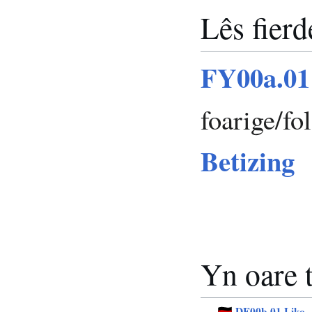
Lês fierd
FY00a.01
foarige/f
Betizing
Yn oare 
DE00b.01 Liko