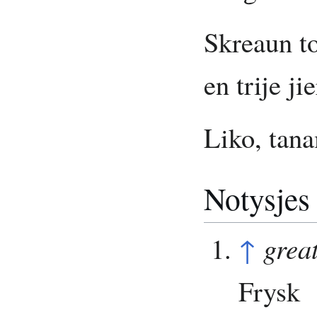
Skreaun to
en trije ji
Liko, tan
Notysjes
↑
great
Frysk