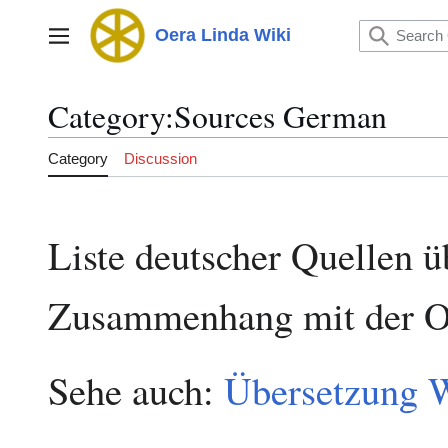
Jump
to
Oera Linda Wiki
Main menu
content
Category
:
Sources German
Category
Discussion
Liste deutscher Quellen ü
Zusammenhang mit der O
Sehe auch:
Übersetzung W