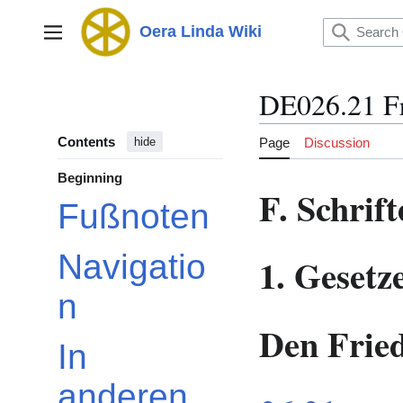
Jump
to
Oera Linda Wiki
Main menu
content
DE026.21 F
Contents
Page
Discussion
hide
Beginning
F. Schrif
Fußnoten
Navigatio
1. Gesetz
n
Den Frie
In
anderen