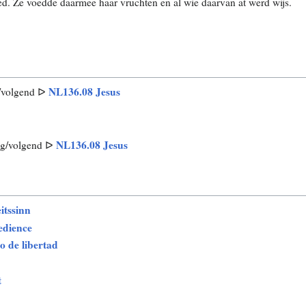
d. Ze voedde daarmee haar vruchten en al wie daarvan at werd wijs.
NL136.08 Jesus
/volgend ᐅ
NL136.08 Jesus
ig/volgend ᐅ
itssinn
edience
o de libertad
t