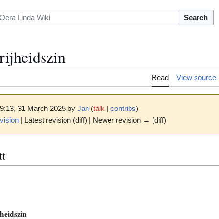
Search
ijheidszin
Read
View source
09:13, 31 March 2025 by
Jan
(
talk
|
contribs
)
vision
| Latest revision (diff) | Newer revision → (diff)
tt
jheidszin