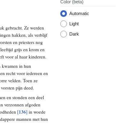
Color
(beta)
Automatic
Light
 juk gebracht. Ze werden
Dark
ngen hakken, als verblijf
orsten en priesters nog
eeftijd grijs en krom en
ft voor al haar kinderen.
n kwamen in hun
en recht voor iedereen en
orre velden. Toen ze
vorsten pijn deed.
men en stonden een deel
 hun verzonnen afgoden
[136]
 godheden
in woede
t dappere mannen met hun