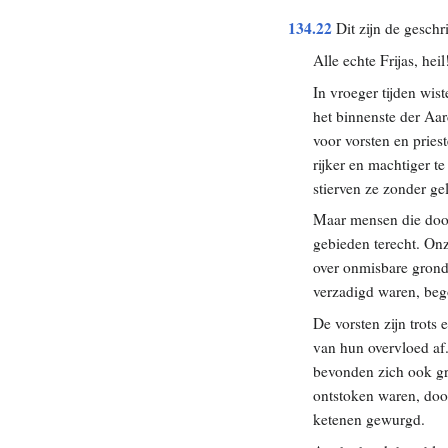
134.22
Dit zijn de geschr
Alle echte Frijas, heil
In vroeger tijden wis
het binnenste der Aar
voor vorsten en pries
rijker en machtiger t
stierven ze zonder ge
Maar mensen die doo
gebieden terecht. On
over onmisbare grond
verzadigd waren, bego
De vorsten zijn trots
van hun overvloed af.
bevonden zich ook gr
ontstoken waren, do
ketenen gewurgd.