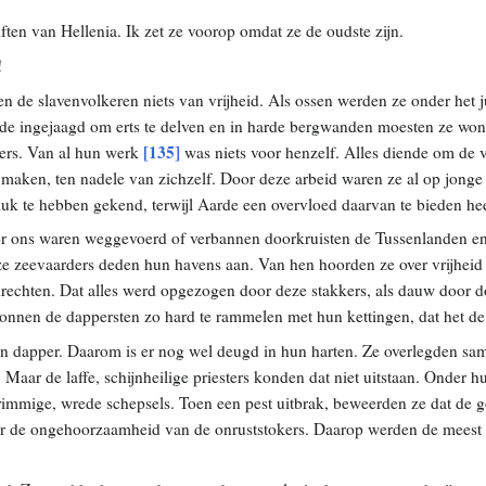
iften van Hellenia. Ik zet ze voorop omdat ze de oudste zijn.
!
ten de slavenvolkeren niets van vrijheid. Als ossen werden ze onder het
de ingejaagd om erts te delven en in harde bergwanden moesten ze woni
[135]
ters. Van al hun werk
was niets voor henzelf. Alles diende om de v
e maken, ten nadele van zichzelf. Door deze arbeid waren ze al op jonge l
luk te hebben gekend, terwijl Aarde een overvloed daarvan te bieden hee
r ons waren weggevoerd of verbannen doorkruisten de Tussenlanden e
ze zeevaarders deden hun havens aan. Van hen hoorden ze over vrijheid 
rechten. Dat alles werd opgezogen door deze stakkers, als dauw door d
nnen de dappersten zo hard te rammelen met hun kettingen, dat het de 
 en dapper. Daarom is er nog wel deugd in hun harten. Ze overlegden sa
 Maar de laffe, schijnheilige priesters konden dat niet uitstaan. Onder
immige, wrede schepsels. Toen een pest uitbrak, beweerden ze dat de
or de ongehoorzaamheid van de onruststokers. Daarop werden de mees