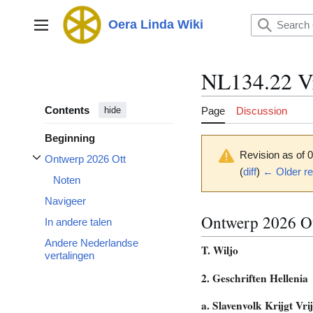
Jump
to
Oera Linda Wiki
Main menu
content
NL134.22 Vr
Contents
Page
Discussion
hide
Beginning
Revision as of 
Ontwerp 2026 Ott
Toggle Ontwerp 2026 Ott subsection
(
diff
)
← Older re
Noten
Navigeer
Ontwerp 2026 O
In andere talen
Andere Nederlandse
T. Wiljo
vertalingen
2. Geschriften Hellenia
a. Slavenvolk Krijgt Vri