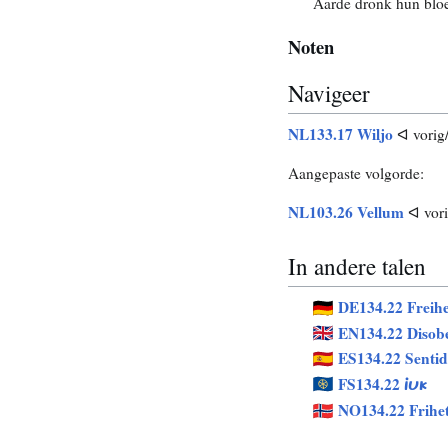
Aarde dronk hun bloe
Noten
Navigeer
NL133.17 Wiljo
ᐊ vorig
Aangepaste volgorde:
NL103.26 Vellum
ᐊ vor
In andere talen
DE134.22 Freihe
EN134.22 Disob
ES134.22 Sentid
FS134.22
JUK
NO134.22 Frihe