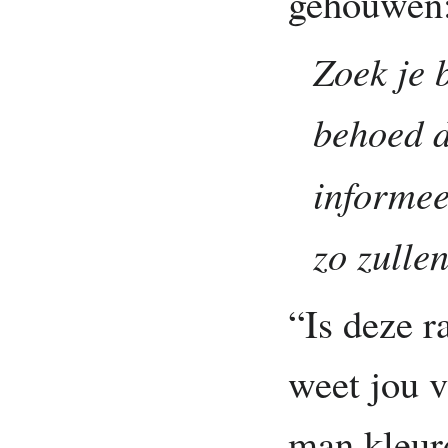
gehouwen
Zoek je 
behoed d
informee
zo zullen
“Is deze r
weet jou v
man kleur