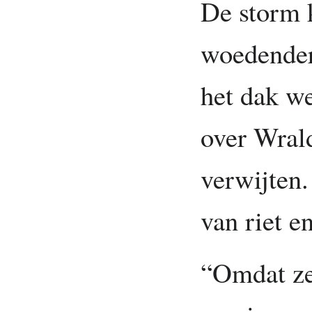
De storm 
woedender 
het dak we
over Wral
verwijten
van riet e
“Omdat ze