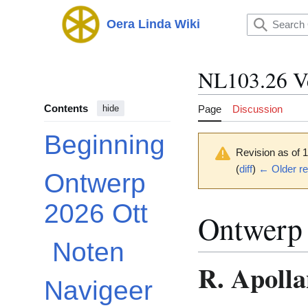
Jump
to
Oera Linda Wiki
Main menu
content
NL103.26 V
Contents
Page
Discussion
hide
Beginning
Revision as of 
(
diff
)
← Older re
Ontwerp
Toggle Ontwerp 2026 Ott subsection
2026 Ott
Ontwerp 
Noten
R. Apolla
Navigeer