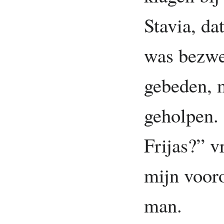
Stavia, da
was bezwe
gebeden, m
geholpen.
Frijas?” v
mijn voor
man.