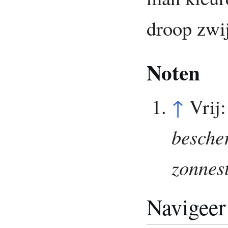
droop zwij
Noten
↑
Vrij
besche
zonnest
Navigeer