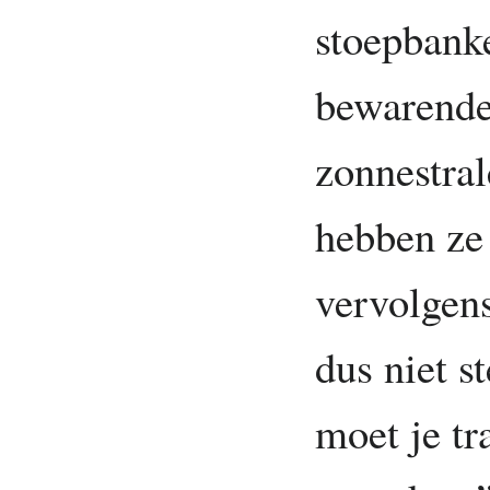
stoepbank
bewarende
zonnestral
hebben ze
vervolgens
dus niet s
moet je tr