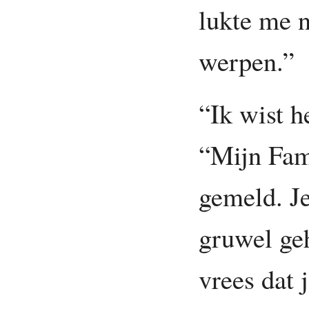
lukte me n
werpen.”
“Ik wist h
“Mijn Fam
gemeld. Je
gruwel ge
vrees dat 