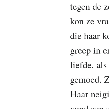
tegen de 
kon ze vr
die haar 
greep in e
liefde, als
gemoed. Z
Haar neigi
vond een s