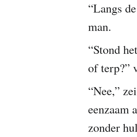
“Langs de
man.
“Stond het
of terp?” 
“Nee,” zei
eenzaam aa
zonder hu