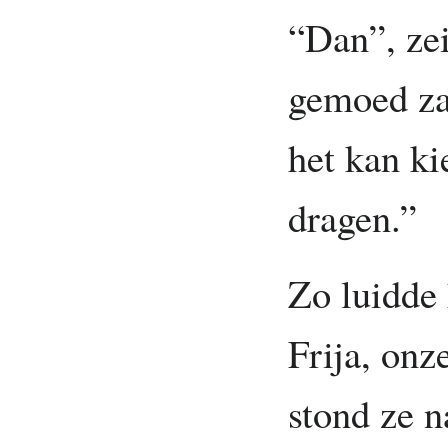
“Dan”, zei 
gemoed za
het kan ki
dragen.”
Zo luidde
Frija, onz
stond ze 