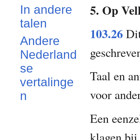
5. Op Vel
In andere
talen
103.26
Dit
Andere
geschreve
Nederland
se
Taal en a
vertalinge
voor ande
n
Een eenze
klagen bij