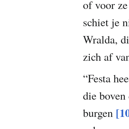
of voor z
schiet je 
Wralda, di
zich af va
“Festa hee
die boven 
[1
burgen