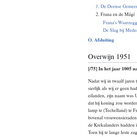
1. De Deense Gemee
2. Frana en de Mágí
Frana’s Waarzeg
De Slag bij Mede
O. Afsluiting
Overwijn 1951
[/75] In het jaar 1005 
Nadat wij in twaalf jare
sierlijk als wij er geen 
eilanden, zijn naam was U
dat hij koning zou worden
lamp te (Techelland) te F
bovenal vrouwensieraden, 
de Krekalanders hadden 
Toen hij te lange leste z