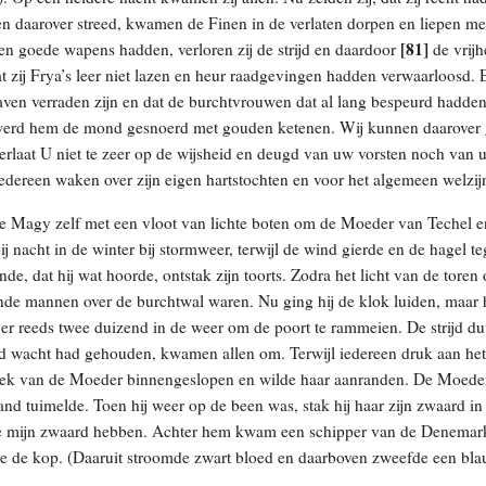
en daarover streed, kwamen de Finen in de verlaten dorpen en liepen me
[81]
en goede wapens hadden, verloren zij de strijd en daardoor
de vrij
 zij Frya’s leer niet lazen en heur raadgevingen hadden verwaarloosd. 
raven verraden zijn en dat de burchtvrouwen dat al lang bespeurd hadd
 werd hem de mond gesnoerd met gouden ketenen. Wij kunnen daarover g
erlaat U niet te zeer op de wijsheid en deugd van uw vorsten noch van 
edereen waken over zijn eigen hartstochten en voor het algemeen welzij
 Magy zelf met een vloot van lichte boten om de Moeder van Techel e
ij nacht in de winter bij stormweer, terwijl de wind gierde en de hagel te
e, dat hij wat hoorde, ontstak zijn toorts. Zodra het licht van de toren 
nde mannen over de burchtwal waren. Nu ging hij de klok luiden, maar he
er reeds twee duizend in de weer om de poort te rammeien. De strijd d
d wacht had gehouden, kwamen allen om. Terwijl iedereen druk aan het
trek van de Moeder binnengeslopen en wilde haar aanranden. De Moede
and tuimelde. Toen hij weer op de been was, stak hij haar zijn zwaard in
 je mijn zwaard hebben. Achter hem kwam een schipper van de Denemar
e de kop. (Daaruit stroomde zwart bloed en daarboven zweefde een bla