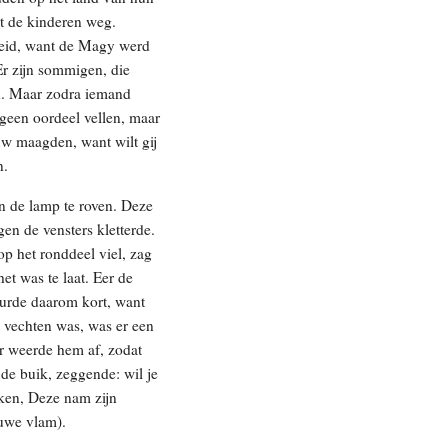
t de kinderen weg.
heid, want de Magy werd
Er zijn sommigen, die
en. Maar zodra iemand
een oordeel vellen, maar
uw maagden, want wilt gij
n.
n de lamp te roven. Deze
gen de vensters kletterde.
op het ronddeel viel, zag
t was te laat. Eer de
uurde daarom kort, want
 vechten was, was er een
r weerde hem af, zodat
 de buik, zeggende: wil je
ken, Deze nam zijn
uwe vlam).