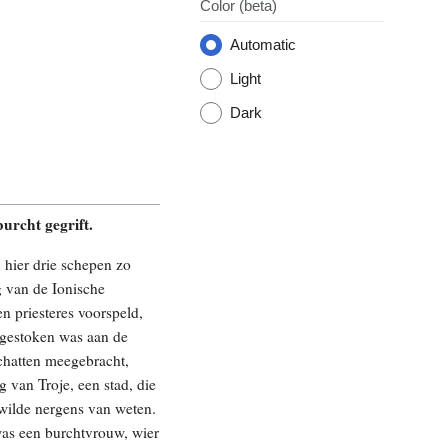
Color
(beta)
Automatic
Light
Dark
urcht gegrift.
 hier drie schepen zo
g van de Ionische
n priesteres voorspeld,
angestoken was aan de
schatten meegebracht,
 van Troje, een stad, die
wilde nergens van weten.
 was een burchtvrouw, wier