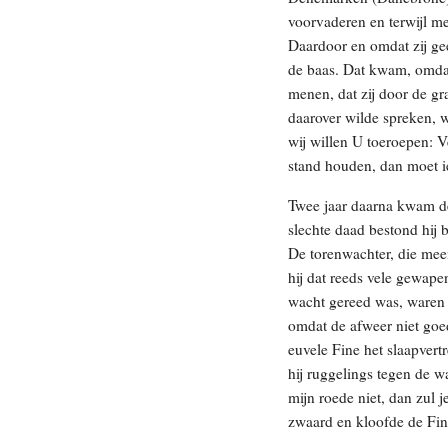
voorvaderen en terwijl m
Daardoor en omdat zij ge
de baas. Dat kwam, omdat
menen, dat zij door de g
daarover wilde spreken,
wij willen U toeroepen: V
stand houden, dan moet i
Twee jaar daarna kwam de
slechte daad bestond hij b
De torenwachter, die meend
hij dat reeds vele gewape
wacht gereed was, waren 
omdat de afweer niet goe
euvele Fine het slaapver
hij ruggelings tegen de w
mijn roede niet, dan zul
zwaard en kloofde de Fin