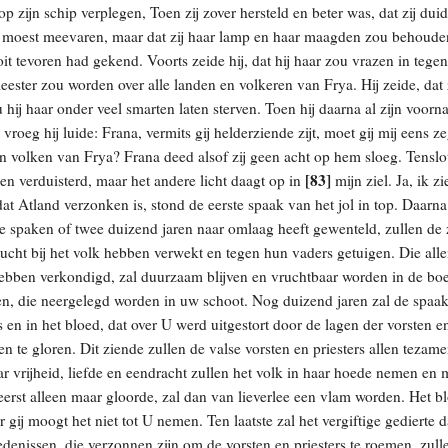
 zijn schip verplegen, Toen zij zover hersteld en beter was, dat zij duid
 moest meevaren, maar dat zij haar lamp en haar maagden zou behouden 
oit tevoren had gekend. Voorts zeide hij, dat hij haar zou vrazen in teg
eester zou worden over alle landen en volkeren van Frya. Hij zeide, dat 
 hij haar onder veel smarten laten sterven. Toen hij daarna al zijn voor
vroeg hij luide: Frana, vermits gij helderziende zijt, moet gij mij eens z
n volken van Frya? Frana deed alsof zij geen acht op hem sloeg. Tenslot
[83]
n verduisterd, maar het andere licht daagt op in
mijn ziel. Ja, ik z
, dat Atland verzonken is, stond de eerste spaak van het jol in top. Daarn
ee spaken of twee duizend jaren naar omlaag heeft gewenteld, zullen de 
ntucht bij het volk hebben verwekt en tegen hun vaders getuigen. Die al
hebben verkondigd, zal duurzaam blijven en vruchtbaar worden in de bo
en, die neergelegd worden in uw schoot. Nog duizend jaren zal de spaak
s en in het bloed, dat over U werd uitgestort door de lagen der vorsten en
te gloren. Dit ziende zullen de valse vorsten en priesters allen tezame
r vrijheid, liefde en eendracht zullen het volk in haar hoede nemen en me
t eerst alleen maar gloorde, zal dan van lieverlee een vlam worden. Het b
gij moogt het niet tot U nemen. Ten laatste zal het vergiftige gedierte
edenissen, die verzonnen zijn om de vorsten en priesters te roemen, zu