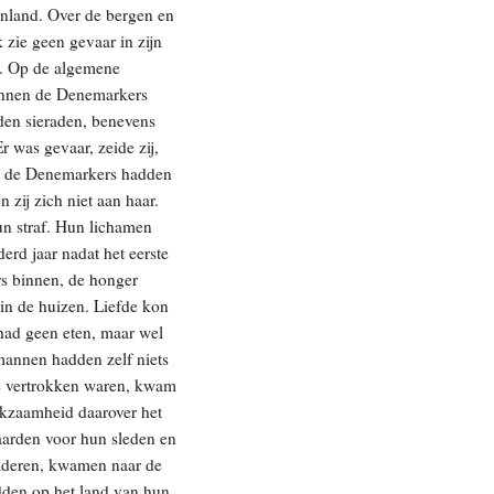
nland. Over de bergen en
 zie geen gevaar in zijn
n. Op de algemene
onnen de Denemarkers
uden sieraden, benevens
 was gevaar, zeide zij,
aar de Denemarkers hadden
 zij zich niet aan haar.
un straf. Hun lichamen
erd jaar nadat het eerste
rs binnen, de honger
 in de huizen. Liefde kon
 had geen eten, maar wel
annen hadden zelf niets
ee vertrokken waren, kwam
aakzaamheid daarover het
paarden voor hun sleden en
aderen, kwamen naar de
dden op het land van hun