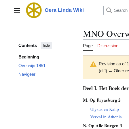
Jump
to
Oera Linda Wiki
Main menu
content
MNO Overw
Contents
Page
Discussion
hide
Beginning
Revision as of 
Overwijn 1951
(diff) ← Older re
Navigeer
Deel I. Het Boek der
M. Op Fryasburg 2
Ulysus en Kalip
Verval in Athenia
N. Op Alle Burgen 3