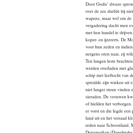
Door Godis’ dwaze sprong
over de zee durfde hij nie
wapens, maar wel om de S
vergadering dacht men e
met hen handel te drijven
koper- en ijzererts. De M
voor hun zeden en indien
nergens oren naar, zij wi
Ten langen leste brachte
werden overladen met glan
schip met leeftocht van 
spreidde zijn wieken uit e
niet langer steun vinden
sieraden. De vrouwen kw
of hielden het verborgen
er vorst en die legde een
land uit en het verraad k
reden naar Schoonland. 
Denemarken (Danebrohe). 