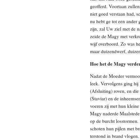
geofferd. Voortaan zullen
niet goed verstaan had, 
nu hebt ge tot een ander
zijn, zal Uw ziel met de 
zeide de Magy met verkrop
wijf overboord. Zo was he
maar duizendwerf, duize
Hoe het de Magy verder
Nadat de Moeder vermoord
leek. Vervolgens ging hi
(Afsluiting) roven, en di
(Staviar) en de inheemse
voeren zij met hun klein
Magy naderde Maalstede 
op de burcht losstormen.
schoten hun pijlen met bra
terstond in brand vlogen.