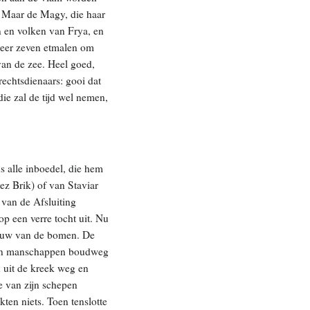
r. Maar de Magy, die haar
n en volken van Frya, en
: eer zeven etmalen om
van de zee. Heel goed,
echtsdienaars: gooi dat
ie zal de tijd wel nemen,
s alle inboedel, die hem
z Brik) of van Staviar
 van de Afsluiting
p een verre tocht uit. Nu
haduw van de bomen. De
ijn manschappen boudweg
 uit de kreek weg en
le van zijn schepen
ten niets. Toen tenslotte