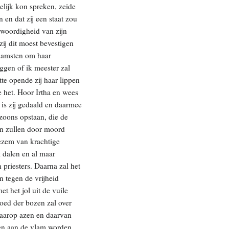
elijk kon spreken, zeide
en dat zij een staat zou
enwoordigheid van zijn
zij dit moest bevestigen
naamsten om haar
eggen of ik meester zal
te opende zij haar lippen
ie het. Hoor Irtha en wees
a is zij gedaald en daarmee
zoons opstaan, die de
len zullen door moord
ezem van krachtige
 dalen en al maar
 priesters. Daarna zal het
n tegen de vrijheid
t het jol uit de vuile
loed der bozen zal over
 daarop azen en daarvan
llen aan de vlam worden