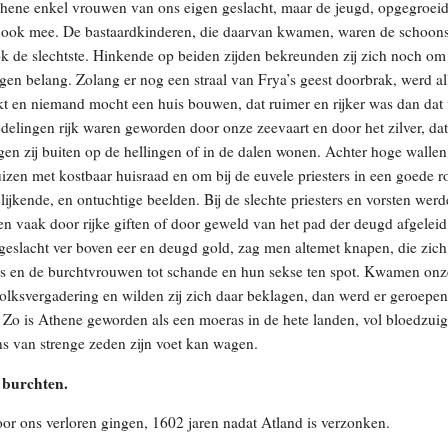
ene enkel vrouwen van ons eigen geslacht, maar de jeugd, opgegroeid
ook mee. De bastaardkinderen, die daarvan kwamen, waren de schoonst
ok de slechtste. Hinkende op beiden zijden bekreunden zij zich noch 
igen belang. Zolang er nog een straal van Frya’s geest doorbrak, werd a
 en niemand mocht een huis bouwen, dat ruimer en rijker was dan dat
edelingen rijk waren geworden door onze zeevaart en door het zilver, dat
en zij buiten op de hellingen of in de dalen wonen. Achter hoge wallen 
zen met kostbaar huisraad en om bij de euvele priesters in een goede roe
lijkende, en ontuchtige beelden. Bij de slechte priesters en vorsten w
n vaak door rijke giften of door geweld van het pad der deugd afgeleid.
geslacht ver boven eer en deugd gold, zag men altemet knapen, die zich
rs en de burchtvrouwen tot schande en hun sekse ten spot. Kwamen onz
lksvergadering en wilden zij zich daar beklagen, dan werd er geroepen:
 Zo is Athene geworden als een moeras in de hete landen, vol bloedzuig
s van strenge zeden zijn voet kan wagen.
e burchten.
 ons verloren gingen, 1602 jaren nadat Atland is verzonken.