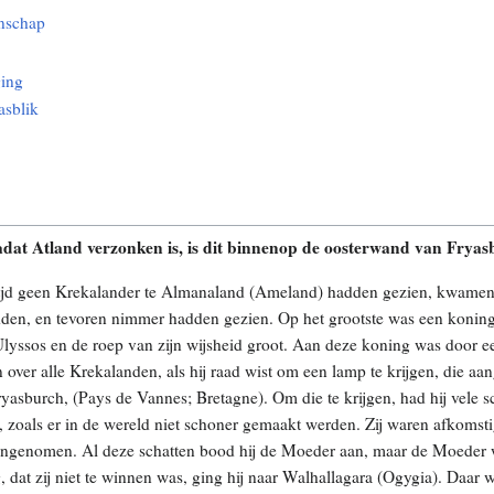
nschap
ging
asblik
nadat Atland verzonken is, is dit binnenop de oosterwand van Fryasb
n tjd geen Krekalander te Almanaland (Ameland) hadden gezien, kwamen
hadden, en tevoren nimmer hadden gezien. Op het grootste was een konin
lyssos en de roep van zijn wijsheid groot. Aan deze koning was door ee
 over alle Krekalanden, als hij raad wist om een lamp te krijgen, die a
ryasburch, (Pays de Vannes; Bretagne). Om die te krijgen, had hij vele 
zoals er in de wereld niet schoner gemaakt werden. Zij waren afkomstig
ingenomen. Al deze schatten bood hij de Moeder aan, maar de Moeder 
ag, dat zij niet te winnen was, ging hij naar Walhallagara (Ogygia). Daar