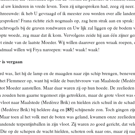
 al uw kinderen in vrede leven. Toen zij uitgesproken had, zeeg zij nee
schreeuwde: ik heb U gevraagd of ik meester zou worden over alle lande
 gesproken! Frana richtte zich nogmaals op, zag hem strak aan en sprak
nachtvogels bij de graven rondwaren en Uw lijk zal liggen op de bodem 
te woede, zeg maar dat ik kom. Vervolgens zeide hij aan één zijner ger
t einde van de laatste Moeder. Wij willen daarover geen wraak roepen, d
ndmaal willen wij Frya naroepen: waak! waak! waak!
 is vergaan
 was, liet hij de lamp en de maagden naar zijn schip brengen, beneven
j het Flemmeer op, want hij wilde de burchtvrouw van Maalstede (Medére
e tot Moeder aanstellen. Maar daar waren zij op hun hoede. De zeelieden
n zouden hem gaarne tegemoet zijn getrokken, maar de grote vloot was o
e vloot naar Maalstede (Medèrez Brik) en hielden zich schuil in de sc
[85]
(Medérez Brik) bij heldere dag en
schijnende zon. Toch gingen z
 Maar toen al het volk met de boten was geland, kwamen onze zeelieden
ndende terpentijnballen in zijn vloot. Zij waren zo goed gericht, dat ve
 Die op de schepen de wacht hielden, schoten ook naar ons, maar zij raak