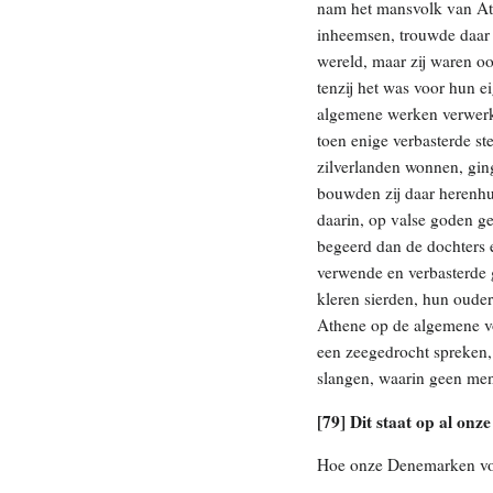
nam het mansvolk van Ath
inheemsen, trouwde daar 
wereld, maar zij waren o
tenzij het was voor hun e
algemene werken verwerkt
toen enige verbasterde st
zilverlanden wonnen, ging
bouwden zij daar herenhui
daarin, op valse goden ge
begeerd dan de dochters e
verwende en verbasterde 
kleren sierden, hun oude
Athene op de algemene vo
een zeegedrocht spreken,
slangen, waarin geen men
[79] Dit staat op al onz
Hoe onze Denemarken voor