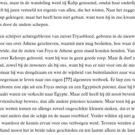
was, maar in de wandeling werd zij Kalip genoemd, omdat haar onderli
eft hij jaren vertoefd tot ergenis van allen, die het wisten, Naar het zeg
amp gekregen; maar het heeft hem niet gebaat, want toen hij in zee kwam,
n door de andere schepen.
een schrijver achtergebleven van zuiver Fryasbloed, geboren in de nieu
 voor ons over Athene geschreven, waaruit men mag besluiten, hoe waar 
j zeide, dat de zeden van Frya te Athene geen stand konden houden. Va
over Kekrops gehoord, want hij was in geen goede roep. Maar ik durf ze
, zowel bij de inwoners als bij ons, want hij was er niet voor om de m
, maar hij was deugdzaam en wist de wijsheid van buitenlanders naar wa
[77]
s toegestaan te leven naar ons eigen
algemeen wetboek. Er liep een ver
boren zou zijn uit een Fryas meisje en een Egyptisch priester, daar hij
aakt waren en verkocht naar Egypte. Maar zelf heeft hij dit nooit bevest
r vriendschap bewees, dan alle andere priesters tezamen. Maar toen hij g
e wetten tornen en allengs zoveel ongeschikte kleuren maken, dat er te
 niet anders dan de schijn en de naam overbleef. Verder wilden zij niet 
d, waardoor de kennis ervan voor ons verborgen werd. Tevoren werden a
rhand moest het in beide talen geschieden en ten laatste alleen in de land