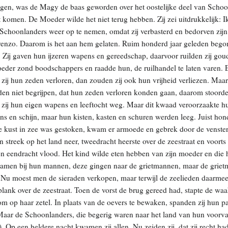
en, was de Magy de baas geworden over het oostelijke deel van Schoo
t komen. De Moeder wilde het niet terug hebben. Zij zei uitdrukkelijk: Ik
choonlanders weer op te nemen, omdat zij verbasterd en bedorven zij
venzo. Daarom is het aan hem gelaten. Ruim honderd jaar geleden beg
. Zij gaven hun ijzeren wapens en gereedschap, daarvoor ruilden zij go
oeder zond boodschappers en raadde hun, de ruilhandel te laten varen. Er
 zij hun zeden verloren, dan zouden zij ook hun vrijheid verliezen. M
lden niet begrijpen, dat hun zeden verloren konden gaan, daarom stoorden
n zij hun eigen wapens en leeftocht weg. Maar dit kwaad veroorzaakte h
s en schijn, maar hun kisten, kasten en schuren werden leeg. Juist hond
de kust in zee was gestoken, kwam er armoede en gebrek door de venste
n streek op het land neer, tweedracht heerste over de zeestraat en voorts
 en eendracht vlood. Het kind wilde eten hebben van zijn moeder en die
amen bij hun mannen, deze gingen naar de grietmannen, maar de grietm
. Nu moest men de sieraden verkopen, maar terwijl de zeelieden daarm
 plank over de zeestraat. Toen de vorst de brug gereed had, stapte de w
lom op haar zetel. In plaats van de oevers te bewaken, spanden zij hun 
Maar de Schoonlanders, die begerig waren naar het land van hun voorv
Op een heldere nacht kwamen zij allen. Nu zeiden zij, dat zij recht ha