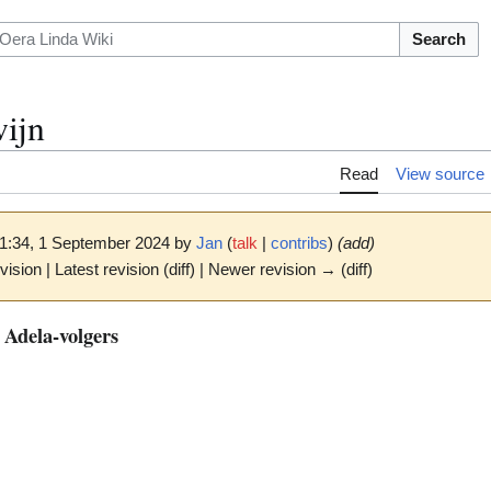
Search
ijn
Read
View source
11:34, 1 September 2024 by
Jan
(
talk
|
contribs
)
(add)
vision | Latest revision (diff) | Newer revision → (diff)
 Adela-volgers