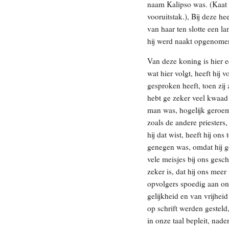
naam Kalipso was. (Kaat 
vooruitstak.), Bij deze he
van haar ten slotte een l
hij werd naakt opgenome
Van deze koning is hier 
wat hier volgt, heeft hij
gesproken heeft, toen zi
hebt ge zeker veel kwaad 
man was, hogelijk geroemd
zoals de andere priesters
hij dat wist, heeft hij on
genegen was, omdat hij ge
vele meisjes bij ons gesch
zeker is, dat hij ons mee
opvolgers spoedig aan onz
gelijkheid en van vrijheid
op schrift werden gestel
in onze taal bepleit, nade