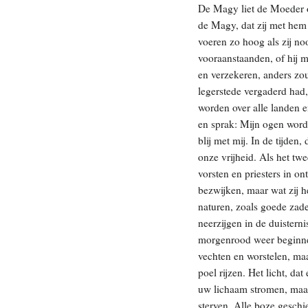
De Magy liet de Moeder op
de Magy, dat zij met hem
voeren zo hoog als zij no
vooraanstaanden, of hij m
en verzekeren, anders zou
legerstede vergaderd had, 
worden over alle landen e
en sprak: Mijn ogen worde
blij met mij. In de tijden
onze vrijheid. Als het tw
vorsten en priesters in o
bezwijken, maar wat zij 
naturen, zoals goede zad
neerzijgen in de duisterni
morgenrood weer beginnen 
vechten en worstelen, maa
poel rijzen. Het licht, da
uw lichaam stromen, maar 
sterven. Alle boze geschi