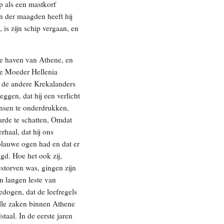
p als een mastkorf
gen der maagden heeft hij
 is zijn schip vergaan, en
we haven van Athene, en
de Moeder Hellenia
n de andere Krekalanders
ggen, dat hij een verlicht
ensen te onderdrukken,
arde te schatten, Omdat
haal, dat hij ons
 blauwe ogen had en dat er
igd. Hoe het ook zij,
estorven was, gingen zijn
n langen leste van
gedogen, dat de leefregels
lle zaken binnen Athene
staal. In de eerste jaren