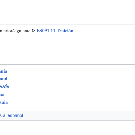
ES091.11 Traición
terior/siguiente ᐅ
ania
bond
ÁNJA
na
ania
s al español