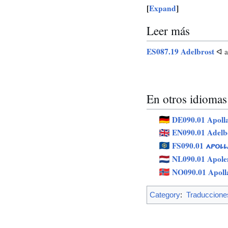
Expand
Leer más
ES087.19 Adelbrost
ᐊ an
En otros idiomas
DE090.01 Apoll
EN090.01 Adel
FS090.01
APOLL
NL090.01 Apole
NO090.01 Apoll
Category
:
Traduccione