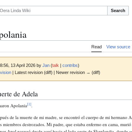
Search
polania
Read
View source
8:56, 13 April 2026 by
Jan
(
talk
|
contribs
)
vision
| Latest revision (diff) | Newer revision → (diff)
erte de Adela
[
1
]
aron Apolania
.
spués de la muerte de mi madre, se encontró el cuerpo de mi hermano Ade
los miembros destrozados. Mi padre, que estaba enfermo en cama, murió 
or Apol navegó desde aquí hacia el lado oeste de Skenlandia, donde c