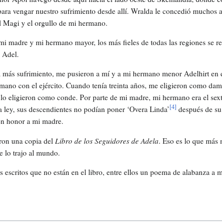
para vengar nuestro sufrimiento desde allí. Wralda le concedió muchos 
del Magi y el orgullo de mi hermano.
i madre y mi hermano mayor, los más fieles de todas las regiones se re
 Adel.
a más sufrimiento, me pusieron a mí y a mi hermano menor Adelhirt en 
mano con el ejército. Cuando tenía treinta años, me eligieron como da
lo eligieron como conde. Por parte de mi madre, mi hermano era el sext
[
4
]
la ley, sus descendientes no podían poner ‘Overa Linda’
después de s
en honor a mi madre.
ron una copia del
Libro de los Seguidores de Adela
. Eso es lo que más 
 lo trajo al mundo.
s escritos que no están en el libro, entre ellos un poema de alabanza a 