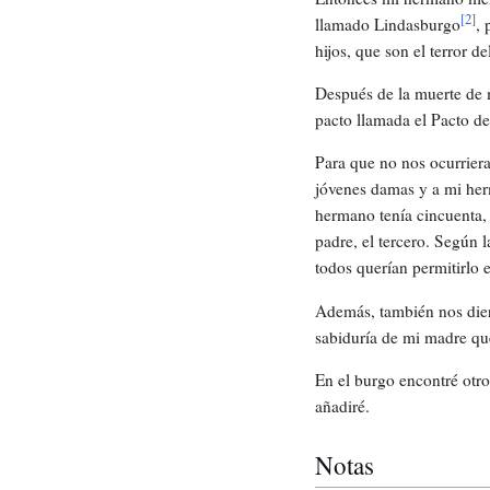
[
2
]
llamado Lindasburgo
, 
hijos, que son el terror 
Después de la muerte de m
pacto llamada el Pacto de
Para que no nos ocurrier
jóvenes damas y a mi her
hermano tenía cincuenta, 
padre, el tercero. Según 
todos querían permitirlo 
Además, también nos die
sabiduría de mi madre que
En el burgo encontré otro
añadiré.
Notas