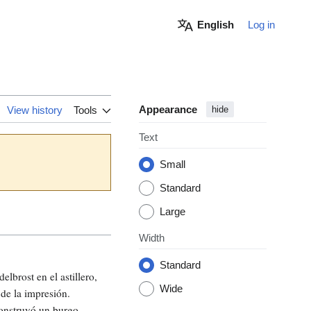
English
Log in
Appearance
View history
Tools
hide
Text
Small
Standard
Large
Width
Standard
lbrost en el astillero,
Wide
de la impresión.
onstruyó un burgo