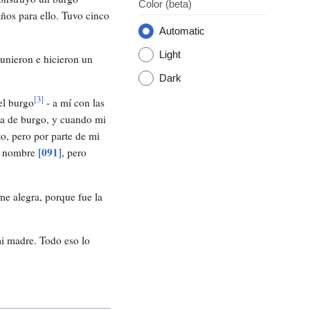
Color
(beta)
años para ello. Tuvo cinco
Automatic
Light
unieron e hicieron un
Dark
[
3
]
el burgo
- a mí con las
ma de burgo, y cuando mi
o, pero por parte de mi
[091]
u nombre
, pero
me alegra, porque fue la
mi madre. Todo eso lo