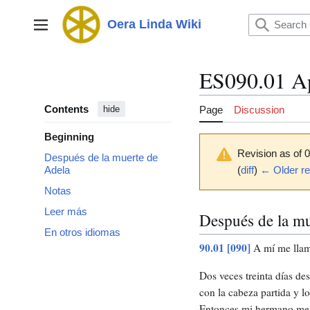
Jump
to
Oera Linda Wiki
Main menu
content
ES090.01 A
Contents
Page
Discussion
hide
Beginning
Revision as of 0
Después de la muerte de
(
diff
)
← Older re
Adela
Notas
Leer más
Después de la mu
En otros idiomas
90.01 [090]
A mí me llam
Dos veces treinta días de
con la cabeza partida y 
Entonces mi hermano men